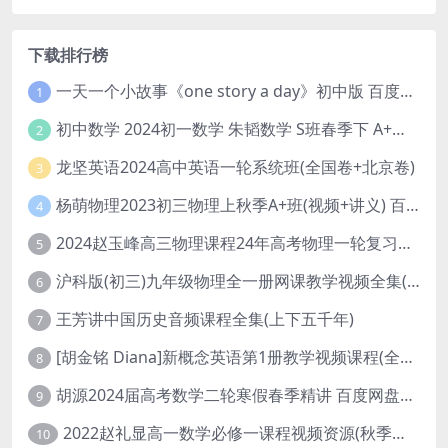
下载排行榜
一天一个小故事《one story a day》初中版 百度网盘分享下载
1
初中数学 2024初一数学 朱韬数学 S班春季下 A+班春季下 百度云网盘
2
龙坚英语2024高中英语一轮系统班(全国卷+北京卷)
3
杨萌物理2023初三物理上秋季A+班(视频+讲义) 百度网盘分享
4
2024赵玉峰高三物理课程24年高考物理一轮复习网课教程
5
沪科版(初三)九年级物理全一册网课教学视频全集(录播版 杜春雨 66讲)
6
王芳讲中国历史音频课程全集(上下五千年)
7
[胡金铭 Diana]新概念英语第1册教学视频课程(全集 百度网盘下载)
8
胡源2024届高考数学二轮寒假春季精讲 百度网盘分享
9
2022赵礼显高一数学必修一课程视频资源(秋季班 含讲义)百度网盘云
10