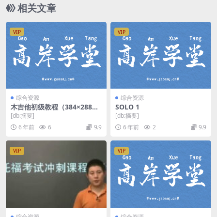
相关文章
VIP
VIP
综合资源
综合资源
木吉他初级教程（384×288视
SOLO 1
频）百度网盘
[db:摘要]
[db:摘要]
6 年前
6
9.9
6 年前
2
9.9
VIP
VIP
综合资源
综合资源