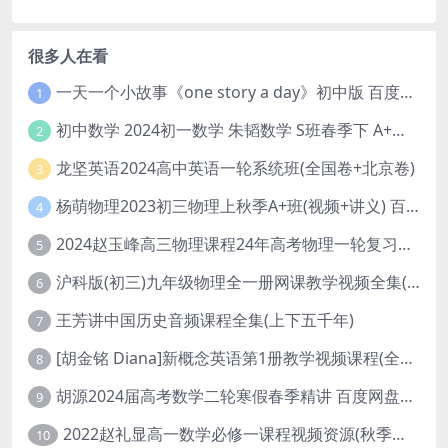
很多人在看
一天一个小故事《one story a day》初中版 百度网盘分享下载
1
初中数学 2024初一数学 朱韬数学 S班春季下 A+班春季下 百度云网盘
2
龙坚英语2024高中英语一轮系统班(全国卷+北京卷)
3
杨萌物理2023初三物理上秋季A+班(视频+讲义) 百度网盘分享
4
2024赵玉峰高三物理课程24年高考物理一轮复习网课教程
5
沪科版(初三)九年级物理全一册网课教学视频全集(录播版 杜春雨 66讲)
6
王芳讲中国历史音频课程全集(上下五千年)
7
[胡金铭 Diana]新概念英语第1册教学视频课程(全集 百度网盘下载)
8
胡源2024届高考数学二轮寒假春季精讲 百度网盘分享
9
2022赵礼显高一数学必修一课程视频资源(秋季班 含讲义)百度网盘云
10