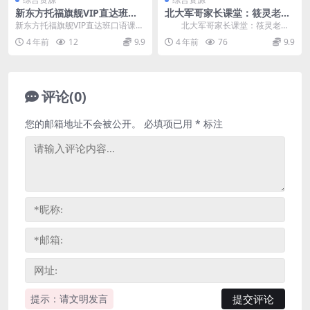
新东方托福旗舰VIP直达班口
北大军哥家长课堂：筱灵老师
语课程 百度网盘分享下载
幸福家庭学习法 百度网盘分享
新东方托福旗舰VIP直达班口语课程
北大军哥家长课堂：筱灵老师
百度网盘分享，本课程由花瓣资源
幸福家庭学习法，百度网盘分享家
4 年前
12
9.9
4 年前
76
9.9
网收集整理。新...
长陪伴学习方法课程1...
评论(0)
您的邮箱地址不会被公开。
必填项已用
*
标注
提示：请文明发言