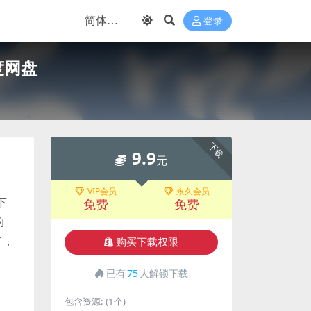
登录
度网盘
下载
9.9
元
VIP会员
永久会员
下
免费
免费
的
了，
购买下载权限
已有
75
人解锁下载
包含资源:
(1个)