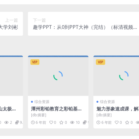
上一篇
下一篇
大学刘彬
趣学PPT：从0到PPT大神（完结）（标清视频）
百度网盘
VIP
VIP
综合资源
综合资源
山太极英
潭州彩铅教育之彩铅基础
魅力形象速成课，解
（视频）百度网盘
9%场合造型问题！
[db:摘要]
[db:摘要]
结）（千聊）百度网
0
2
9.9
6 年前
0
0
10
9.9
6 年前
0
0