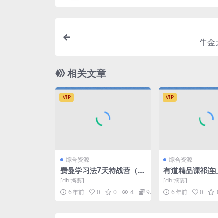
牛金
相关文章
VIP
VIP
综合资源
综合资源
费曼学习法7天特战营（完
有道精品课祁连
结）（超清视频）百度网
语3.0
[db:摘要]
[db:摘要]
盘
6 年前
0
0
4
9.9
6 年前
0