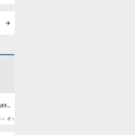
决9
（完
盘
4
9.9