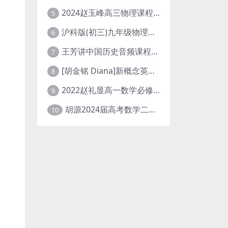
2024赵玉峰高三物理课程24年高考物理一轮复习网课教程
5
沪科版(初三)九年级物理全一册网课教学视频全集(录播版 杜春雨 66讲)
6
王芳讲中国历史音频课程全集(上下五千年)
7
[胡金铭 Diana]新概念英语第1册教学视频课程(全集 百度网盘下载)
8
2022赵礼显高一数学必修一课程视频资源(秋季班 含讲义)百度网盘云
9
胡源2024届高考数学二轮寒假春季精讲 百度网盘分享
10