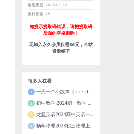
最近更新:
2025-01-22
累计销量:
75
如提示提取码错误，请把提取码
后面的空格删除！
现加入永久会员仅需86元，全站
资源畅下
很多人在看
一天一个小故事《one story a day》初中版 百度网盘分享下载
1
初中数学 2024初一数学 朱韬数学 S班春季下 A+班春季下 百度云网盘
2
龙坚英语2024高中英语一轮系统班(全国卷+北京卷)
3
杨萌物理2023初三物理上秋季A+班(视频+讲义) 百度网盘分享
4