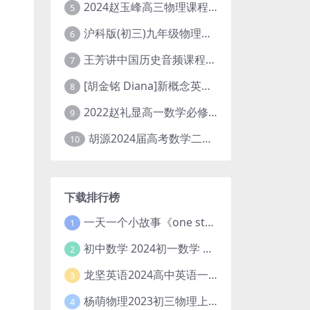
2024赵玉峰高三物理课程24年高考物理一轮复习网课教程
5
沪科版(初三)九年级物理全一册网课教学视频全集(录播版 杜春雨 66讲)
6
王芳讲中国历史音频课程全集(上下五千年)
7
[胡金铭 Diana]新概念英语第1册教学视频课程(全集 百度网盘下载)
8
2022赵礼显高一数学必修一课程视频资源(秋季班 含讲义)百度网盘云
9
胡源2024届高考数学二轮寒假春季精讲 百度网盘分享
10
下载排行榜
一天一个小故事《one story a day》初中版 百度网盘分享下载
1
初中数学 2024初一数学 朱韬数学 S班春季下 A+班春季下 百度云网盘
2
龙坚英语2024高中英语一轮系统班(全国卷+北京卷)
3
杨萌物理2023初三物理上秋季A+班(视频+讲义) 百度网盘分享
4