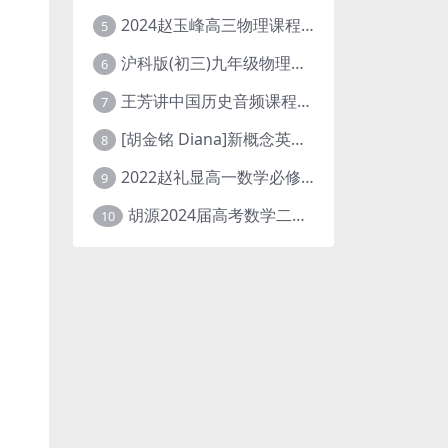
2024赵玉峰高三物理课程24年高考物理一轮复习网课教程
5
沪科版(初三)九年级物理全一册网课教学视频全集(录播版 杜春雨 66讲)
6
王芳讲中国历史音频课程全集(上下五千年)
7
[胡金铭 Diana]新概念英语第1册教学视频课程(全集 百度网盘下载)
8
2022赵礼显高一数学必修一课程视频资源(秋季班 含讲义)百度网盘云
9
胡源2024届高考数学二轮寒假春季精讲 百度网盘分享
10