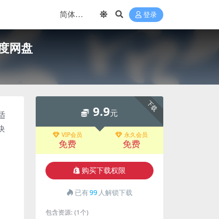
登录
度网盘
下载
9.9
元
适
快
VIP会员
永久会员
免费
免费
购买下载权限
已有
99
人解锁下载
包含资源:
(1个)