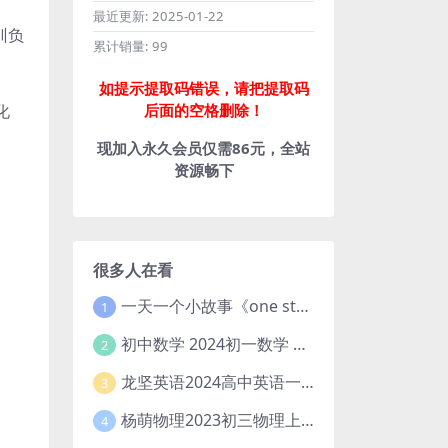
最近更新:
2025-01-22
训负
累计销量:
99
如提示提取码错误，请把提取码
后面的空格删除！
化
现加入永久会员仅需86元，全站
资源畅下
很多人在看
一天一个小故事《one story a day》初中版 百度网盘分享下载
1
初中数学 2024初一数学 朱韬数学 S班春季下 A+班春季下 百度云网盘
2
龙坚英语2024高中英语一轮系统班(全国卷+北京卷)
3
杨萌物理2023初三物理上秋季A+班(视频+讲义) 百度网盘分享
4