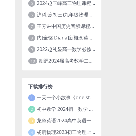
2024赵玉峰高三物理课程24年高考物理一轮复习网课教程
5
沪科版(初三)九年级物理全一册网课教学视频全集(录播版 杜春雨 66讲)
6
王芳讲中国历史音频课程全集(上下五千年)
7
[胡金铭 Diana]新概念英语第1册教学视频课程(全集 百度网盘下载)
8
2022赵礼显高一数学必修一课程视频资源(秋季班 含讲义)百度网盘云
9
胡源2024届高考数学二轮寒假春季精讲 百度网盘分享
10
下载排行榜
一天一个小故事《one story a day》初中版 百度网盘分享下载
1
初中数学 2024初一数学 朱韬数学 S班春季下 A+班春季下 百度云网盘
2
龙坚英语2024高中英语一轮系统班(全国卷+北京卷)
3
杨萌物理2023初三物理上秋季A+班(视频+讲义) 百度网盘分享
4