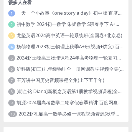
很多人在看
一天一个小故事《one story a day》初中版 百度网盘分享下载
1
初中数学 2024初一数学 朱韬数学 S班春季下 A+班春季下 百度云网盘
2
龙坚英语2024高中英语一轮系统班(全国卷+北京卷)
3
杨萌物理2023初三物理上秋季A+班(视频+讲义) 百度网盘分享
4
2024赵玉峰高三物理课程24年高考物理一轮复习网课教程
5
沪科版(初三)九年级物理全一册网课教学视频全集(录播版 杜春雨 66讲)
6
王芳讲中国历史音频课程全集(上下五千年)
7
[胡金铭 Diana]新概念英语第1册教学视频课程(全集 百度网盘下载)
8
胡源2024届高考数学二轮寒假春季精讲 百度网盘分享
9
2022赵礼显高一数学必修一课程视频资源(秋季班 含讲义)百度网盘云
10