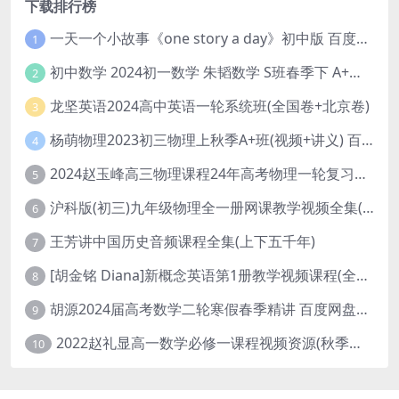
下载排行榜
一天一个小故事《one story a day》初中版 百度网盘分享下载
1
初中数学 2024初一数学 朱韬数学 S班春季下 A+班春季下 百度云网盘
2
龙坚英语2024高中英语一轮系统班(全国卷+北京卷)
3
杨萌物理2023初三物理上秋季A+班(视频+讲义) 百度网盘分享
4
2024赵玉峰高三物理课程24年高考物理一轮复习网课教程
5
沪科版(初三)九年级物理全一册网课教学视频全集(录播版 杜春雨 66讲)
6
王芳讲中国历史音频课程全集(上下五千年)
7
[胡金铭 Diana]新概念英语第1册教学视频课程(全集 百度网盘下载)
8
胡源2024届高考数学二轮寒假春季精讲 百度网盘分享
9
2022赵礼显高一数学必修一课程视频资源(秋季班 含讲义)百度网盘云
10