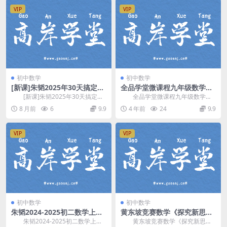
VIP
VIP
初中数学
初中数学
[新课]朱韬2025年30天搞定初
全品学堂微课程九年级数学下
中数学(含讲义 答案) 百度网盘
册64课时（初三）百度网盘分
[新课]朱韬2025年30天搞定初
全品学堂微课程九年级数学下
分享
享
中数学(含讲义 答案)，版本：全国
册64课时，百度网盘分享初中数学
8 月前
6
9.9
4 年前
24
9.9
通用版，...
课程7.76G高清...
VIP
VIP
初中数学
初中数学
朱韬2024-2025初二数学上秋
黄东坡竞赛数学《探究新思维
季全国S班(含讲义) 百度网盘
八年级视频讲解课程》百度网
朱韬2024-2025初二数学上秋
黄东坡竞赛数学《探究新思维