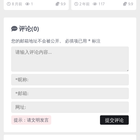
分享
盘分享
季全国S班(含讲义)，开课时间：20
八年级视频讲解课程》，讲解知识
8 月前
1
9.9
2 年前
117
9.9
24年...
模块包括：数与代数、...
评论(0)
您的邮箱地址不会被公开。
必填项已用
*
标注
提示：请文明发言