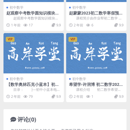
初中数学
初中数学
赵观察中考数学圆知识模块专
赵蒙蒙2023初二数学寒假预习
题培优课(含资料) 百度网盘分
尖端班直播课(A+)
赵观察中考数学圆知识模块专
课程简介由作业帮初二数学 赵
享
题培优课(含资料)，按知识点模块，
蒙蒙 老师讲课，赵蒙蒙初二数学下
1 年前
17
9.9
2 年前
6
9.9
适合全国各版本教...
寒假预习直播课，...
VIP
VIP
初中数学
初中数学
【数学奥林匹克小蓝本】初中
希望学-许润博 初二数学2024
数学 百度网盘分享
年目标S+创新班 百度网盘分享
目录： ├─初中小蓝本电子
课程介绍 初二数学希望学
资料 │ ├─8本全套pdf │ │
许润博课程，VIP会员可通过网盘转
2 年前
79
9.9
2 年前
1
9.9
├┈《...
存下载或者在线播...
评论(0)