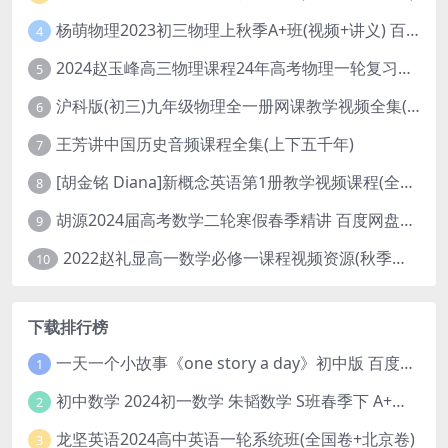
杨萌物理2023初三物理上秋季A+班(视频+讲义) 百度网盘分享
4
2024赵玉峰高三物理课程24年高考物理一轮复习网课教程
5
沪科版(初三)九年级物理全一册网课教学视频全集(录播版 杜春雨 66讲)
6
王芳讲中国历史音频课程全集(上下五千年)
7
[胡金铭 Diana]新概念英语第1册教学视频课程(全集 百度网盘下载)
8
胡源2024届高考数学二轮寒假春季精讲 百度网盘分享
9
2022赵礼显高一数学必修一课程视频资源(秋季班 含讲义)百度网盘云
10
下载排行榜
一天一个小故事《one story a day》初中版 百度网盘分享下载
1
初中数学 2024初一数学 朱韬数学 S班春季下 A+班春季下 百度云网盘
2
龙坚英语2024高中英语一轮系统班(全国卷+北京卷)
3