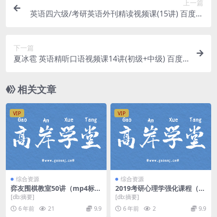
上一篇
英语四六级/考研英语外刊精读视频课(15讲) 百度网
盘分享
下一篇
夏冰雹 英语精听口语视频课14讲(初级+中级) 百度
网盘分享
相关文章
VIP
VIP
综合资源
综合资源
弈友围棋教室50讲（mp4标清
2019考研心理学强化课程（完
打包）百度网盘
结）（高清视频）百度网盘
[db:摘要]
[db:摘要]
6 年前
21
9.9
6 年前
2
9.9