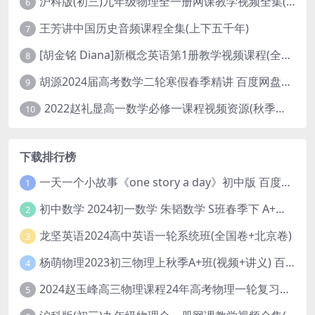
沪科版(初三)九年级物理全一册网课教学视频全集(录播版 杜春雨 66讲)
6
王芳讲中国历史音频课程全集(上下五千年)
7
[胡金铭 Diana]新概念英语第1册教学视频课程(全集 百度网盘下载)
8
胡源2024届高考数学二轮寒假春季精讲 百度网盘分享
9
2022赵礼显高一数学必修一课程视频资源(秋季班 含讲义)百度网盘云
10
下载排行榜
一天一个小故事《one story a day》初中版 百度网盘分享下载
1
初中数学 2024初一数学 朱韬数学 S班春季下 A+班春季下 百度云网盘
2
龙坚英语2024高中英语一轮系统班(全国卷+北京卷)
3
杨萌物理2023初三物理上秋季A+班(视频+讲义) 百度网盘分享
4
2024赵玉峰高三物理课程24年高考物理一轮复习网课教程
5