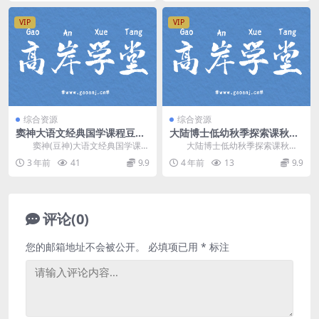
VIP
VIP
综合资源
综合资源
窦神大语文经典国学课程豆伴
大陆博士低幼秋季探索课秋季
匠L6（豆神）（完结）（4.84
基础级（完结）百度网盘分享
窦神(豆神)大语文经典国学课程
大陆博士低幼秋季探索课秋季
G高清视频）
豆伴匠L6，完结版百度网盘分享国
基础级，完结版百度网盘分享早教
3 年前
41
9.9
4 年前
13
9.9
学大语文课程4...
探索课程501M标清...
评论(0)
您的邮箱地址不会被公开。
必填项已用
*
标注