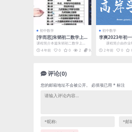
初中数学
初中数学
[学而思]朱韬初二数学上学
李爽2023年初
期全国目标班网课合集(暑
期春季尖端班授课
课程简介本篇朱韬初二数学上学
课程简介由作业帮
秋 含讲义)百度网盘资源下
+)网盘资源
期全国目标班网课合集，由学而
李爽(木子大王) 讲
4 年前
0
0
2
9.9
2 年前
0
思初中数学名师 朱韬 老...
斯特大学研究生，讲..
载
评论(0)
您的邮箱地址不会被公开。
必填项已用
*
标注