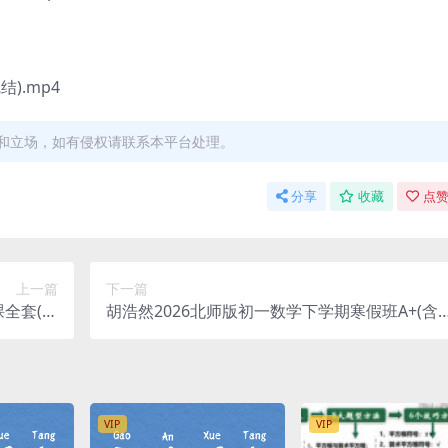
).mp4
和立场，如有侵权请联系本平台处理。
分享
收藏
点赞
上一篇
下一篇
课全套(高
胡浩然2026北师版初一数学下学期寒假班A+(含
度网盘分享
电子讲义) 百度网盘分享
VIP
VIP