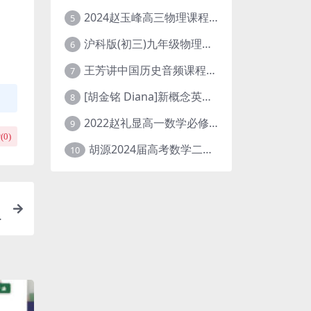
2024赵玉峰高三物理课程24年高考物理一轮复习网课教程
5
沪科版(初三)九年级物理全一册网课教学视频全集(录播版 杜春雨 66讲)
6
王芳讲中国历史音频课程全集(上下五千年)
7
[胡金铭 Diana]新概念英语第1册教学视频课程(全集 百度网盘下载)
8
2022赵礼显高一数学必修一课程视频资源(秋季班 含讲义)百度网盘云
9
(
0
)
胡源2024届高考数学二轮寒假春季精讲 百度网盘分享
10