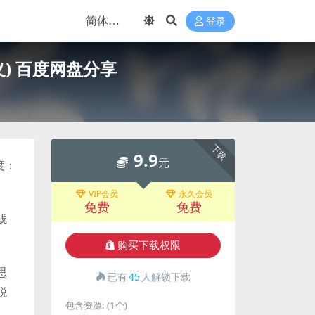
登录
义) 百度网盘分享
下载
9.9
元
度：
VIP会员
永久会员
免费
免费
线
购买下载权限
思
已有
45
人解锁下载
脱
包含资源:
(1个)