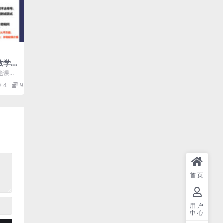
数学2
盘分
途课堂
可通过网
4
9.9
首页
用户
中心