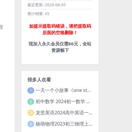
最近更新:
2026-06-05
累计销量:
45
如提示提取码错误，请把提取码
程
后面的空格删除！
现加入永久会员仅需86元，全站
资源畅下
很多人在看
一天一个小故事《one story a day》初中版 百度网盘分享下载
1
初中数学 2024初一数学 朱韬数学 S班春季下 A+班春季下 百度云网盘
2
龙坚英语2024高中英语一轮系统班(全国卷+北京卷)
3
杨萌物理2023初三物理上秋季A+班(视频+讲义) 百度网盘分享
4