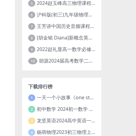
2024赵玉峰高三物理课程24年高考物理一轮复习网课教程
5
沪科版(初三)九年级物理全一册网课教学视频全集(录播版 杜春雨 66讲)
6
王芳讲中国历史音频课程全集(上下五千年)
7
[胡金铭 Diana]新概念英语第1册教学视频课程(全集 百度网盘下载)
8
2022赵礼显高一数学必修一课程视频资源(秋季班 含讲义)百度网盘云
9
胡源2024届高考数学二轮寒假春季精讲 百度网盘分享
10
下载排行榜
一天一个小故事《one story a day》初中版 百度网盘分享下载
1
初中数学 2024初一数学 朱韬数学 S班春季下 A+班春季下 百度云网盘
2
龙坚英语2024高中英语一轮系统班(全国卷+北京卷)
3
杨萌物理2023初三物理上秋季A+班(视频+讲义) 百度网盘分享
4