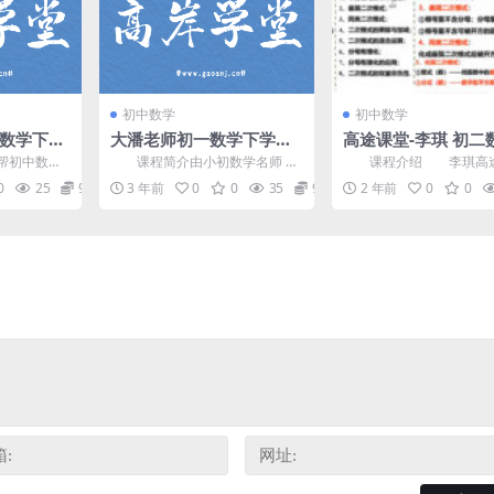
初中数学
初中数学
一数学下学
大潘老师初一数学下学期
高途课堂-李琪 初二
视频(A
寒春联报资源(人教版)百度
023年秋季班百度网
初中数学
课程简介由小初数学名师 大
课程介绍 李琪高
网盘
享
课，英国曼彻
潘(潘佳生) 讲课，人教版七年级
初二数学课程，VIP会员
0
25
9.9
3 年前
0
0
35
9.9
2 年前
0
0
.
初一数学下学期寒假...
盘转存下载或者在线播...