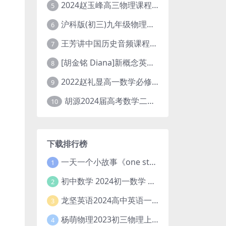
2024赵玉峰高三物理课程24年高考物理一轮复习网课教程
5
沪科版(初三)九年级物理全一册网课教学视频全集(录播版 杜春雨 66讲)
6
王芳讲中国历史音频课程全集(上下五千年)
7
[胡金铭 Diana]新概念英语第1册教学视频课程(全集 百度网盘下载)
8
2022赵礼显高一数学必修一课程视频资源(秋季班 含讲义)百度网盘云
9
胡源2024届高考数学二轮寒假春季精讲 百度网盘分享
10
下载排行榜
一天一个小故事《one story a day》初中版 百度网盘分享下载
1
初中数学 2024初一数学 朱韬数学 S班春季下 A+班春季下 百度云网盘
2
龙坚英语2024高中英语一轮系统班(全国卷+北京卷)
3
杨萌物理2023初三物理上秋季A+班(视频+讲义) 百度网盘分享
4