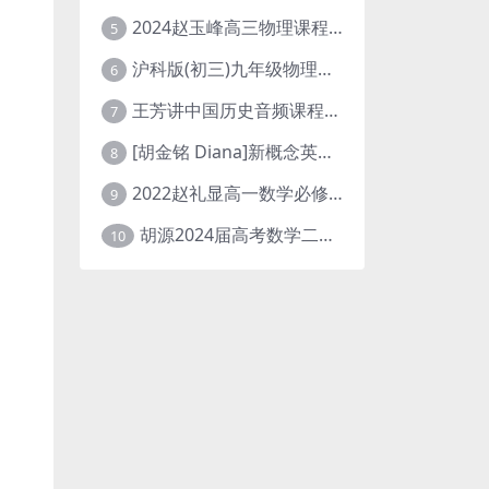
2024赵玉峰高三物理课程24年高考物理一轮复习网课教程
5
沪科版(初三)九年级物理全一册网课教学视频全集(录播版 杜春雨 66讲)
6
王芳讲中国历史音频课程全集(上下五千年)
7
[胡金铭 Diana]新概念英语第1册教学视频课程(全集 百度网盘下载)
8
2022赵礼显高一数学必修一课程视频资源(秋季班 含讲义)百度网盘云
9
胡源2024届高考数学二轮寒假春季精讲 百度网盘分享
10