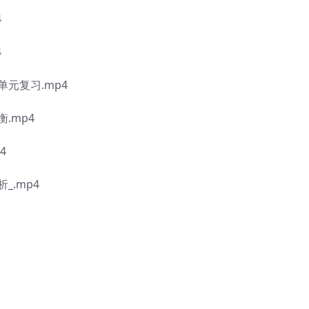
4
4
元复习.mp4
.mp4
4
_.mp4