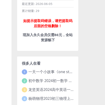
最近更新:
2026-06-05
累计销量:
29
如提示提取码错误，请把提取码
后面的空格删除！
现加入永久会员仅需86元，全站
资源畅下
很多人在看
一天一个小故事《one story a day》初中版 百度网盘分享下载
1
初中数学 2024初一数学 朱韬数学 S班春季下 A+班春季下 百度云网盘
2
龙坚英语2024高中英语一轮系统班(全国卷+北京卷)
3
杨萌物理2023初三物理上秋季A+班(视频+讲义) 百度网盘分享
4