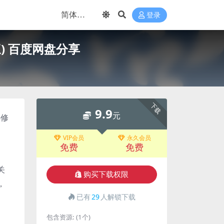
登录
) 百度网盘分享
下载
9.9
元
必修
VIP会员
永久会员
免费
免费
、
关
购买下载权限
，
已有
29
人解锁下载
包含资源:
(1个)