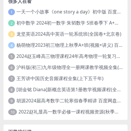
很多人在看
一天一个小故事《one story a day》初中版 百度网盘分享下载
1
初中数学 2024初一数学 朱韬数学 S班春季下 A+班春季下 百度云网盘
2
龙坚英语2024高中英语一轮系统班(全国卷+北京卷)
3
杨萌物理2023初三物理上秋季A+班(视频+讲义) 百度网盘分享
4
2024赵玉峰高三物理课程24年高考物理一轮复习网课教程
5
沪科版(初三)九年级物理全一册网课教学视频全集(录播版 杜春雨 66讲)
6
王芳讲中国历史音频课程全集(上下五千年)
7
[胡金铭 Diana]新概念英语第1册教学视频课程(全集 百度网盘下载)
8
胡源2024届高考数学二轮寒假春季精讲 百度网盘分享
9
2022赵礼显高一数学必修一课程视频资源(秋季班 含讲义)百度网盘云
10