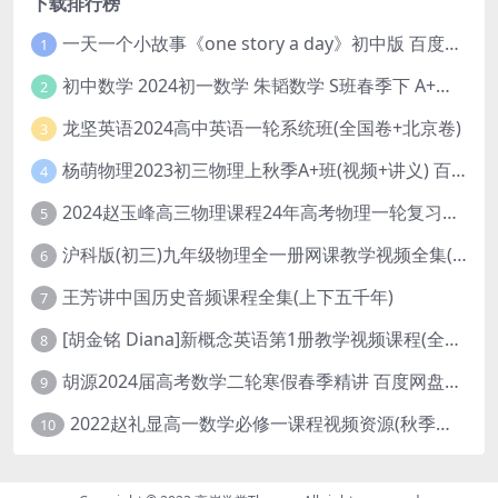
下载排行榜
一天一个小故事《one story a day》初中版 百度网盘分享下载
1
初中数学 2024初一数学 朱韬数学 S班春季下 A+班春季下 百度云网盘
2
龙坚英语2024高中英语一轮系统班(全国卷+北京卷)
3
杨萌物理2023初三物理上秋季A+班(视频+讲义) 百度网盘分享
4
2024赵玉峰高三物理课程24年高考物理一轮复习网课教程
5
沪科版(初三)九年级物理全一册网课教学视频全集(录播版 杜春雨 66讲)
6
王芳讲中国历史音频课程全集(上下五千年)
7
[胡金铭 Diana]新概念英语第1册教学视频课程(全集 百度网盘下载)
8
胡源2024届高考数学二轮寒假春季精讲 百度网盘分享
9
2022赵礼显高一数学必修一课程视频资源(秋季班 含讲义)百度网盘云
10