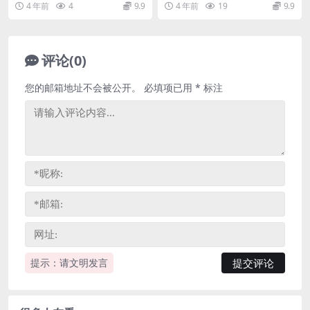
4 年前
4
9.9
4 年前
19
9.9
实战套卷，百度...
4.67G高清视...
评论(0)
您的邮箱地址不会被公开。
必填项已用
*
标注
提示：请文明发言