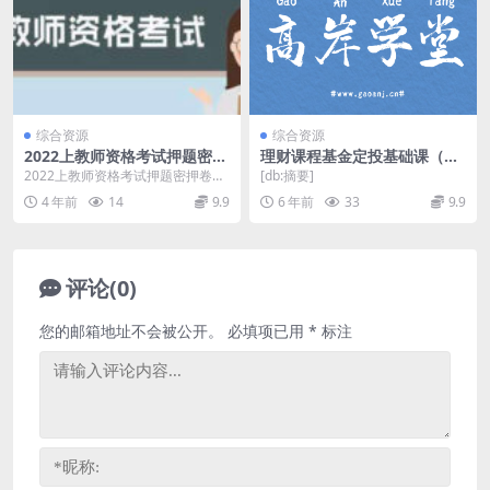
综合资源
综合资源
2022上教师资格考试押题密押
理财课程基金定投基础课（银
卷（中小学及幼儿园）PDF下
行螺丝钉）（高清视频）
2022上教师资格考试押题密押卷
[db:摘要]
载
（中小学及幼儿园）PDF下载，可
4 年前
14
9.9
6 年前
33
9.9
打印，由花瓣资源...
评论(0)
您的邮箱地址不会被公开。
必填项已用
*
标注