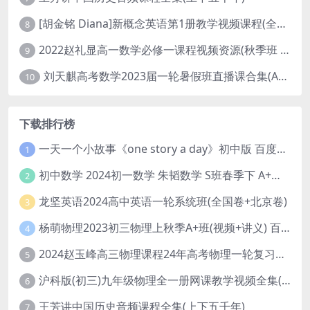
[胡金铭 Diana]新概念英语第1册教学视频课程(全集 百度网盘下载)
8
2022赵礼显高一数学必修一课程视频资源(秋季班 含讲义)百度网盘云
9
刘天麒高考数学2023届一轮暑假班直播课合集(A和A+)
10
下载排行榜
一天一个小故事《one story a day》初中版 百度网盘分享下载
1
初中数学 2024初一数学 朱韬数学 S班春季下 A+班春季下 百度云网盘
2
龙坚英语2024高中英语一轮系统班(全国卷+北京卷)
3
杨萌物理2023初三物理上秋季A+班(视频+讲义) 百度网盘分享
4
2024赵玉峰高三物理课程24年高考物理一轮复习网课教程
5
沪科版(初三)九年级物理全一册网课教学视频全集(录播版 杜春雨 66讲)
6
王芳讲中国历史音频课程全集(上下五千年)
7