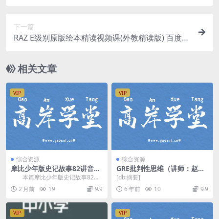
盘分享
下一篇
RAZ E级别原版绘本精读视频课(外教精读版) 百度网
盘分享
相关文章
VIP
VIP
综合资源
综合资源
摩比少年版史记故事82讲音频
GRE批判性思维（讲师：赵新
mp3资源(司马迁国史知识百
侃 课时：11）百度网盘
本篇摩比少年版史记故事82讲
[db:摘要]
科) 百度网盘分享
音频mp3资源，通过80个场景故
2 月前
19
9.9
6 年前
10
9.9
事，每讲音频时长...
VIP
VIP