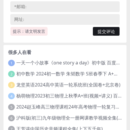
提示：请文明发言
很多人在看
一天一个小故事《one story a day》初中版 百度网盘分享下载
1
初中数学 2024初一数学 朱韬数学 S班春季下 A+班春季下 百度云网盘
2
龙坚英语2024高中英语一轮系统班(全国卷+北京卷)
3
杨萌物理2023初三物理上秋季A+班(视频+讲义) 百度网盘分享
4
2024赵玉峰高三物理课程24年高考物理一轮复习网课教程
5
沪科版(初三)九年级物理全一册网课教学视频全集(录播版 杜春雨 66讲)
6
王芳讲中国历史音频课程全集(上下五千年)
7