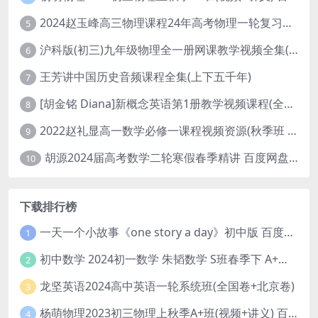
2024赵玉峰高三物理课程24年高考物理一轮复习网课教程
5
沪科版(初三)九年级物理全一册网课教学视频全集(录播版 杜春雨 66讲)
6
王芳讲中国历史音频课程全集(上下五千年)
7
[胡金铭 Diana]新概念英语第1册教学视频课程(全集 百度网盘下载)
8
2022赵礼显高一数学必修一课程视频资源(秋季班 含讲义)百度网盘云
9
胡源2024届高考数学二轮寒假春季精讲 百度网盘分享
10
下载排行榜
一天一个小故事《one story a day》初中版 百度网盘分享下载
1
初中数学 2024初一数学 朱韬数学 S班春季下 A+班春季下 百度云网盘
2
龙坚英语2024高中英语一轮系统班(全国卷+北京卷)
3
杨萌物理2023初三物理上秋季A+班(视频+讲义) 百度网盘分享
4