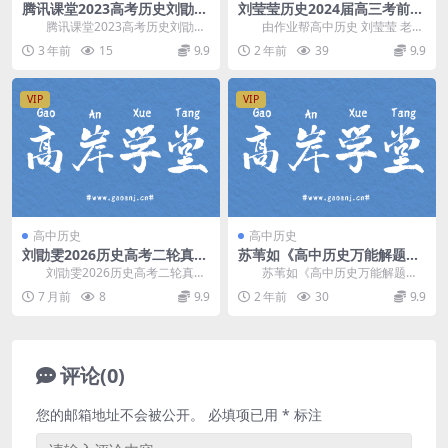
腾讯课堂2023高考历史刘勖雯
刘莹莹历史2024届高三考前密
第一阶段大题方法班（高三）
训押题(含密卷) 百度网盘分享
腾讯课堂2023高考历史刘勖雯
由作业帮高中历史 刘莹莹 老师
百度网盘分享
第一阶段大题方法班，百度网盘分
讲课，9讲高中历史辅导经验。刘莹
3 年前
15
9.9
2 年前
39
9.9
享高考历史复习课...
莹2024届高...
VIP
VIP
高中历史
高中历史
刘勖雯2026历史高考二轮真题
苏苇如《高中历史万能解题方
精讲班 百度网盘分享
法课13讲视频》 百度网盘分享
刘勖雯2026历史高考二轮真题
苏苇如《高中历史万能解题方
精讲班，新高考四年真题精选+三年
法课13讲视频》，每一章分为理论
7 月前
8
9.9
2 年前
30
9.9
优质模拟题全覆...
篇和实战篇两个小节...
评论(0)
您的邮箱地址不会被公开。
必填项已用
*
标注