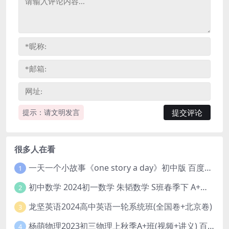
提示：请文明发言
很多人在看
一天一个小故事《one story a day》初中版 百度网盘分享下载
1
初中数学 2024初一数学 朱韬数学 S班春季下 A+班春季下 百度云网盘
2
龙坚英语2024高中英语一轮系统班(全国卷+北京卷)
3
杨萌物理2023初三物理上秋季A+班(视频+讲义) 百度网盘分享
4