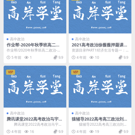
高中政治
高中政治
​作业帮-2020年秋季班高二政
2021高考政治徐薇薇押题课高
治-周峤矞-长期班（10.73高清
途（点晴班）（高清视频）百
作业帮/2020年秋季班高二政治-周_
资源目录PART1经济生活专题一：
视频）百度云
度网盘分享下载
峤-矞-长期班/├──2020年秋季班高
生活与消费(1).pdf徐薇薇-01高考政
5 年前
1
9.9
4 年前
10
9.9
三...
治时...
VIP
VIP
高中政治
高中政治
腾讯课堂2022高考政治马宇轩
猿辅导2022高考高三政治刘佳
三轮百日冲刺——押题模考春
彬春季旧教材班 网盘分享
腾讯课堂2022高考政治马宇轩
猿辅导2022高考高三政治刘佳
季直播 百度网盘分享
三轮百日冲刺——押题模考春季直
彬春季旧教材班，网盘分享高考政
4 年前
16
9.9
4 年前
19
9.9
播，百度网盘分享...
治复习课程16....