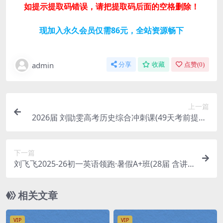
如提示提取码错误，请把提取码后面的空格删除！
现加入永久会员仅需86元，全站资源畅下
admin
分享
收藏
点赞(
0
)
上一篇
2026届 刘勖雯高考历史综合冲刺课(49天考前提分)
百度网盘分享
下一篇
刘飞飞2025-26初一英语领跑·暑假A+班(28届 含讲
义) 百度网盘分享
相关文章
VIP
VIP