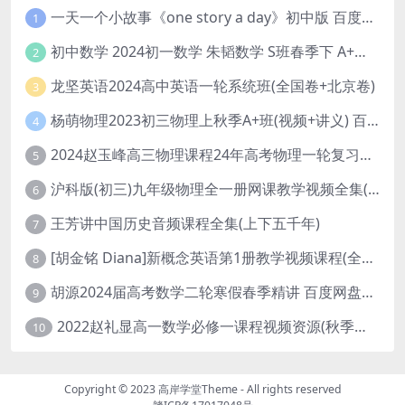
一天一个小故事《one story a day》初中版 百度网盘分享下载
1
初中数学 2024初一数学 朱韬数学 S班春季下 A+班春季下 百度云网盘
2
龙坚英语2024高中英语一轮系统班(全国卷+北京卷)
3
杨萌物理2023初三物理上秋季A+班(视频+讲义) 百度网盘分享
4
2024赵玉峰高三物理课程24年高考物理一轮复习网课教程
5
沪科版(初三)九年级物理全一册网课教学视频全集(录播版 杜春雨 66讲)
6
王芳讲中国历史音频课程全集(上下五千年)
7
[胡金铭 Diana]新概念英语第1册教学视频课程(全集 百度网盘下载)
8
胡源2024届高考数学二轮寒假春季精讲 百度网盘分享
9
2022赵礼显高一数学必修一课程视频资源(秋季班 含讲义)百度网盘云
10
Copyright © 2023
高岸学堂Theme
- All rights reserved