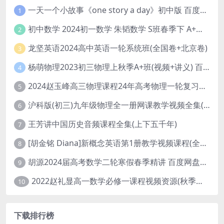
一天一个小故事《one story a day》初中版 百度网盘分享下载
1
初中数学 2024初一数学 朱韬数学 S班春季下 A+班春季下 百度云网盘
2
龙坚英语2024高中英语一轮系统班(全国卷+北京卷)
3
杨萌物理2023初三物理上秋季A+班(视频+讲义) 百度网盘分享
4
2024赵玉峰高三物理课程24年高考物理一轮复习网课教程
5
沪科版(初三)九年级物理全一册网课教学视频全集(录播版 杜春雨 66讲)
6
王芳讲中国历史音频课程全集(上下五千年)
7
[胡金铭 Diana]新概念英语第1册教学视频课程(全集 百度网盘下载)
8
胡源2024届高考数学二轮寒假春季精讲 百度网盘分享
9
2022赵礼显高一数学必修一课程视频资源(秋季班 含讲义)百度网盘云
10
下载排行榜