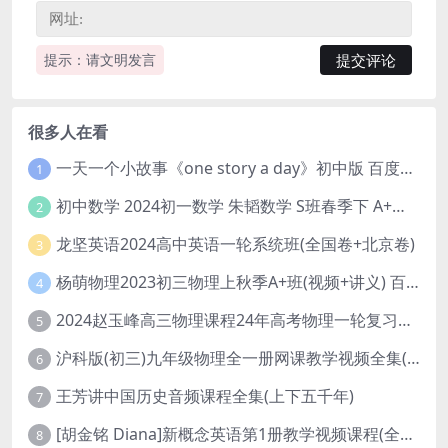
提示：请文明发言
很多人在看
一天一个小故事《one story a day》初中版 百度网盘分享下载
1
初中数学 2024初一数学 朱韬数学 S班春季下 A+班春季下 百度云网盘
2
龙坚英语2024高中英语一轮系统班(全国卷+北京卷)
3
杨萌物理2023初三物理上秋季A+班(视频+讲义) 百度网盘分享
4
2024赵玉峰高三物理课程24年高考物理一轮复习网课教程
5
沪科版(初三)九年级物理全一册网课教学视频全集(录播版 杜春雨 66讲)
6
王芳讲中国历史音频课程全集(上下五千年)
7
[胡金铭 Diana]新概念英语第1册教学视频课程(全集 百度网盘下载)
8