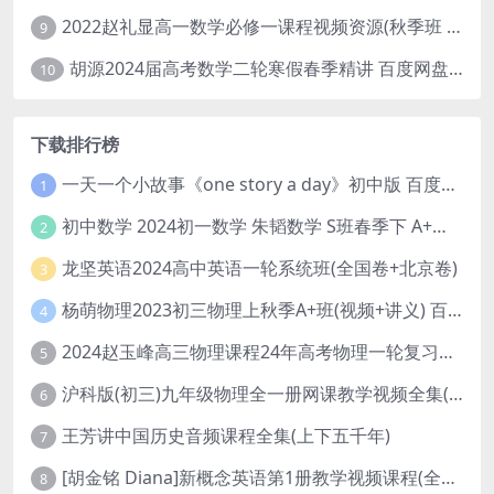
2022赵礼显高一数学必修一课程视频资源(秋季班 含讲义)百度网盘云
9
胡源2024届高考数学二轮寒假春季精讲 百度网盘分享
10
下载排行榜
一天一个小故事《one story a day》初中版 百度网盘分享下载
1
初中数学 2024初一数学 朱韬数学 S班春季下 A+班春季下 百度云网盘
2
龙坚英语2024高中英语一轮系统班(全国卷+北京卷)
3
杨萌物理2023初三物理上秋季A+班(视频+讲义) 百度网盘分享
4
2024赵玉峰高三物理课程24年高考物理一轮复习网课教程
5
沪科版(初三)九年级物理全一册网课教学视频全集(录播版 杜春雨 66讲)
6
王芳讲中国历史音频课程全集(上下五千年)
7
[胡金铭 Diana]新概念英语第1册教学视频课程(全集 百度网盘下载)
8