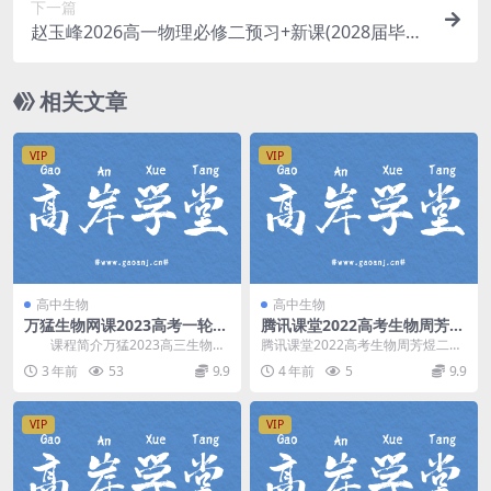
下一篇
赵玉峰2026高一物理必修二预习+新课(2028届毕
业) 百度网盘分享
相关文章
VIP
VIP
高中生物
高中生物
万猛生物网课2023高考一轮下
腾讯课堂2022高考生物周芳煜
册秋季讲课视频 百度网盘
二轮复习模块三：信息题 百度
课程简介万猛2023高三生物一
腾讯课堂2022高考生物周芳煜二轮
网盘分享下载
轮复习下册秋季课程，对高中生物
复习模块三：信息题课程，百度网
3 年前
53
9.9
4 年前
5
9.9
必修二遗传新的传...
盘高考生物复习课...
VIP
VIP