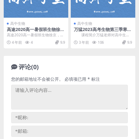
高中生物
高中生物
高途2020高一暑假班生物徐京
万猛2023高考生物第三季寒假
（完结）（23.6G高清视频）
班视频学习资料(12节)百度网
高途2020高一暑假班生物徐京，完
课程简介万猛老师对高中生物
百度网盘分享
盘
结版百度网盘高中生物课程23.6G
选修部分 探究实验以及遗传实验进
4 年前
4
9.9
3 年前
106
9.9
高清视频。资...
行讲解，属于202...
评论(0)
您的邮箱地址不会被公开。
必填项已用
*
标注