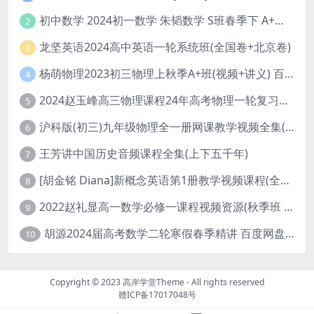
初中数学 2024初一数学 朱韬数学 S班春季下 A+班春季下 百度云网盘
2
龙坚英语2024高中英语一轮系统班(全国卷+北京卷)
3
杨萌物理2023初三物理上秋季A+班(视频+讲义) 百度网盘分享
4
2024赵玉峰高三物理课程24年高考物理一轮复习网课教程
5
沪科版(初三)九年级物理全一册网课教学视频全集(录播版 杜春雨 66讲)
6
王芳讲中国历史音频课程全集(上下五千年)
7
[胡金铭 Diana]新概念英语第1册教学视频课程(全集 百度网盘下载)
8
2022赵礼显高一数学必修一课程视频资源(秋季班 含讲义)百度网盘云
9
胡源2024届高考数学二轮寒假春季精讲 百度网盘分享
10
Copyright © 2023
高岸学堂Theme
- All rights reserved
赣ICP备17017048号