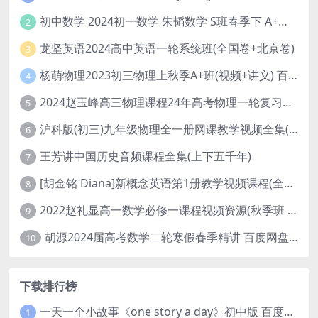
初中数学 2024初一数学 朱韬数学 S班春季下 A+班春季下 百度云网盘
2
龙坚英语2024高中英语一轮系统班(全国卷+北京卷)
3
杨萌物理2023初三物理上秋季A+班(视频+讲义) 百度网盘分享
4
2024赵玉峰高三物理课程24年高考物理一轮复习网课教程
5
沪科版(初三)九年级物理全一册网课教学视频全集(录播版 杜春雨 66讲)
6
王芳讲中国历史音频课程全集(上下五千年)
7
[胡金铭 Diana]新概念英语第1册教学视频课程(全集 百度网盘下载)
8
2022赵礼显高一数学必修一课程视频资源(秋季班 含讲义)百度网盘云
9
胡源2024届高考数学二轮寒假春季精讲 百度网盘分享
10
下载排行榜
一天一个小故事《one story a day》初中版 百度网盘分享下载
1