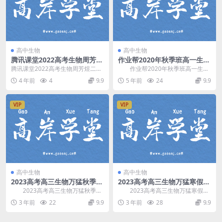
高中生物
高中生物
腾讯课堂2022高考生物周芳煜
作业帮2020年秋季班高一生物
二轮复习模块四：模拟题 百度
邓康尧尖端班（1080超清视
腾讯课堂2022高考生物周芳煜二轮
作业帮2020年秋季班高一生物
网盘分享下载
频）百度网盘分享
复习模块四：模拟题课程，百度网
邓康尧尖端班，百度网盘分享1080
4 年前
4
9.9
5 年前
24
9.9
盘高考生物复习课...
超清视频。 ...
VIP
VIP
高中生物
高中生物
2023高考高三生物万猛秋季班
2023高考高三生物万猛寒假班
百度网盘分享
（7.36G高清视频）百度网盘
2023高考高三生物万猛秋季
2023高考高三生物万猛寒假
分享
班，百度网盘分享高考生物复习课
班，百度网盘分享高考生物复习课
3 年前
22
9.9
3 年前
28
9.9
程11.8G高清视...
程7.36G高清视...