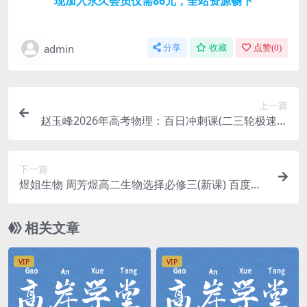
现加入永久会员仅需86元，全站资源畅下
admin
分享
收藏
点赞(
0
)
上一篇
赵玉峰2026年高考物理：百日冲刺课(二三轮极速冲
刺) 百度网盘分享
下一篇
煜姐生物 周芳煜高二生物选择必修三(新课) 百度网
盘分享
相关文章
VIP
VIP