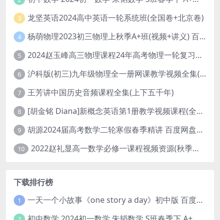
龙坚英语2024高中英语一轮系统班(全国卷+北京卷)
3
杨萌物理2023初三物理上秋季A+班(视频+讲义) 百度网盘分享
4
2024赵玉峰高三物理课程24年高考物理一轮复习网课教程
5
沪科版(初三)九年级物理全一册网课教学视频全集(录播版 杜春雨 66讲)
6
王芳讲中国历史音频课程全集(上下五千年)
7
[胡金铭 Diana]新概念英语第1册教学视频课程(全集 百度网盘下载)
8
胡源2024届高考数学二轮寒假春季精讲 百度网盘分享
9
2022赵礼显高一数学必修一课程视频资源(秋季班 含讲义)百度网盘云
10
下载排行榜
一天一个小故事《one story a day》初中版 百度网盘分享下载
1
初中数学 2024初一数学 朱韬数学 S班春季下 A+班春季下 百度云网盘
2