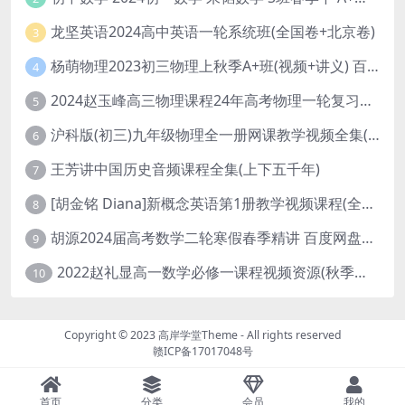
龙坚英语2024高中英语一轮系统班(全国卷+北京卷)
3
杨萌物理2023初三物理上秋季A+班(视频+讲义) 百度网盘分享
4
2024赵玉峰高三物理课程24年高考物理一轮复习网课教程
5
沪科版(初三)九年级物理全一册网课教学视频全集(录播版 杜春雨 66讲)
6
王芳讲中国历史音频课程全集(上下五千年)
7
[胡金铭 Diana]新概念英语第1册教学视频课程(全集 百度网盘下载)
8
胡源2024届高考数学二轮寒假春季精讲 百度网盘分享
9
2022赵礼显高一数学必修一课程视频资源(秋季班 含讲义)百度网盘云
10
Copyright © 2023
高岸学堂Theme
- All rights reserved
赣ICP备17017048号
首页
分类
会员
我的