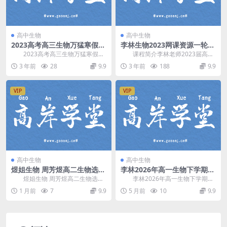
高中生物
高中生物
2023高考高三生物万猛寒假班
李林生物2023网课资源一轮新
（7.36G高清视频）百度网盘
高考生物复习
2023高考高三生物万猛寒假
课程简介李林老师2023届高考
分享
班，百度网盘分享高考生物复习课
生物一轮复习 录播+直播讲解，包
3 年前
28
9.9
3 年前
188
9.9
程7.36G高清视...
含：66节核心...
VIP
VIP
高中生物
高中生物
煜姐生物 周芳煜高二生物选择
李林2026年高一生物下学期同
必修三(新课) 百度网盘分享
步课(生物必修2) 百度网盘分
煜姐生物 周芳煜高二生物选择
李林2026年高一生物下学期同
享
必修三 生物技术与工程(新课)，讲
步课(必修2)，开课时间：2026年寒
1 月前
7
9.9
5 月前
10
9.9
解内容：传统发...
假+20...