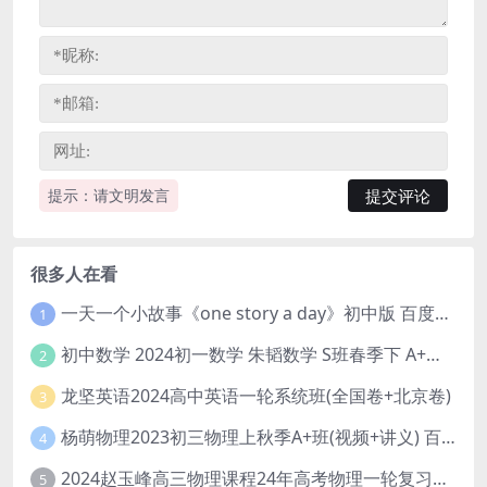
提示：请文明发言
很多人在看
一天一个小故事《one story a day》初中版 百度网盘分享下载
1
初中数学 2024初一数学 朱韬数学 S班春季下 A+班春季下 百度云网盘
2
龙坚英语2024高中英语一轮系统班(全国卷+北京卷)
3
杨萌物理2023初三物理上秋季A+班(视频+讲义) 百度网盘分享
4
2024赵玉峰高三物理课程24年高考物理一轮复习网课教程
5