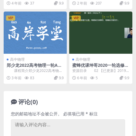
完结版百度网盘高中物理课程1.83
授课名师：赵玉峰老师-北航毕
4 年前
37
9.9
2 年前
207
9.9
G高清视频。...
业，高考物理12...
VIP
VIP
高中物理
高中物理
郑少龙2022高考物理一轮A
蜜蜂优课坤哥2020一轮选修3-
+暑期班课程资源(含课件)
3 3-5热学+近代物理9G百度云
课程简介郑少龙2022高考物理
资源目录 02 【已更新】2019
一轮暑假系统班，难度A+，共10讲
全国 I 卷分析与解读 03 【已更
3 年前
83
9.9
6 年前
5
9.9
包含电子课...
新】2...
评论(0)
您的邮箱地址不会被公开。
必填项已用
*
标注