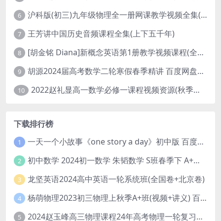
沪科版(初三)九年级物理全一册网课教学视频全集(录播版 杜春雨 66讲)
6
王芳讲中国历史音频课程全集(上下五千年)
7
[胡金铭 Diana]新概念英语第1册教学视频课程(全集 百度网盘下载)
8
胡源2024届高考数学二轮寒假春季精讲 百度网盘分享
9
2022赵礼显高一数学必修一课程视频资源(秋季班 含讲义)百度网盘云
10
下载排行榜
一天一个小故事《one story a day》初中版 百度网盘分享下载
1
初中数学 2024初一数学 朱韬数学 S班春季下 A+班春季下 百度云网盘
2
龙坚英语2024高中英语一轮系统班(全国卷+北京卷)
3
杨萌物理2023初三物理上秋季A+班(视频+讲义) 百度网盘分享
4
2024赵玉峰高三物理课程24年高考物理一轮复习网课教程
5