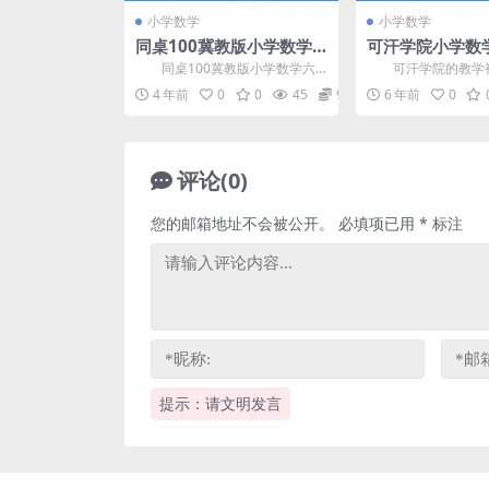
小学数学
小学数学
同桌100冀教版小学数学
可汗学院小学数
六年级下册 百度网盘分享
字幕视频）百度
同桌100冀教版小学数学六
可汗学院的教学视
年级下册，百度网盘分享小学冀
是全英文的，可以在
4 年前
0
0
45
9.9
6 年前
0
教版数学课程4.59G...
同时，提升在学术上使用
评论(0)
您的邮箱地址不会被公开。
必填项已用
*
标注
提示：请文明发言