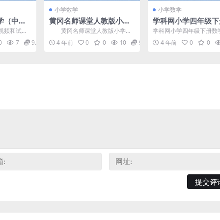
小学数学
小学数学
学（中文
黄冈名师课堂人教版小学
学科网小学四年级下
网盘
数学四年级上册 百度网盘
学同步课人教新课标
频和试题
黄冈名师课堂人教版小学数
学科网小学四年级下册数
分享
8M高清视频）百度
学习数学的
学四年级上册，百度网盘分享小
课人教新课标，百度网盘9
0
7
9.9
4 年前
0
0
10
9.9
4 年前
0
0
英...
学人教版数学课程2.78...
小学数学课程高清视频。..
享