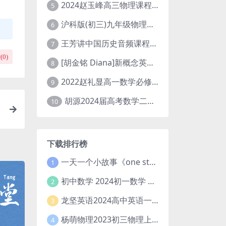
2024赵玉峰高三物理课程24年高考物理一轮复习网课教程
5
沪科版(初三)九年级物理全一册网课教学视频全集(录播版 杜春雨 66讲)
6
王芳讲中国历史音频课程全集(上下五千年)
7
(
0
)
[胡金铭 Diana]新概念英语第1册教学视频课程(全集 百度网盘下载)
8
2022赵礼显高一数学必修一课程视频资源(秋季班 含讲义)百度网盘云
9
胡源2024届高考数学二轮寒假春季精讲 百度网盘分享
10
下载排行榜
一天一个小故事《one story a day》初中版 百度网盘分享下载
1
初中数学 2024初一数学 朱韬数学 S班春季下 A+班春季下 百度云网盘
2
龙坚英语2024高中英语一轮系统班(全国卷+北京卷)
3
杨萌物理2023初三物理上秋季A+班(视频+讲义) 百度网盘分享
4