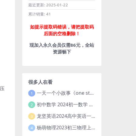
最近更新:
2025-01-22
累计销量:
41
如提示提取码错误，请把提取码
后面的空格删除！
现加入永久会员仅需86元，全站
资源畅下
很多人在看
压
一天一个小故事《one story a day》初中版 百度网盘分享下载
1
初中数学 2024初一数学 朱韬数学 S班春季下 A+班春季下 百度云网盘
2
龙坚英语2024高中英语一轮系统班(全国卷+北京卷)
3
杨萌物理2023初三物理上秋季A+班(视频+讲义) 百度网盘分享
4