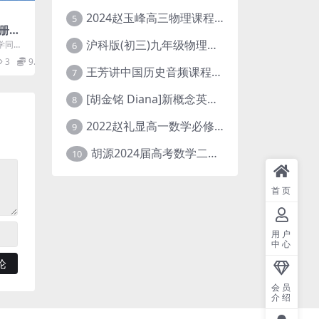
2024赵玉峰高三物理课程24年高考物理一轮复习网课教程
5
册数
（94
沪科版(初三)九年级物理全一册网课教学视频全集(录播版 杜春雨 66讲)
学同步
6
网盘分
48M
3
9.9
.
王芳讲中国历史音频课程全集(上下五千年)
7
[胡金铭 Diana]新概念英语第1册教学视频课程(全集 百度网盘下载)
8
2022赵礼显高一数学必修一课程视频资源(秋季班 含讲义)百度网盘云
9
胡源2024届高考数学二轮寒假春季精讲 百度网盘分享
10
首页
用户
中心
会员
介绍