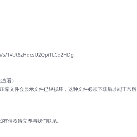
/1vUt8zHqcsU2QpiTLCq2HDg
此查看）
的压缩文件会显示文件已经损坏，这种文件必须下载后才能正常解
有侵权请立即与我们联系。