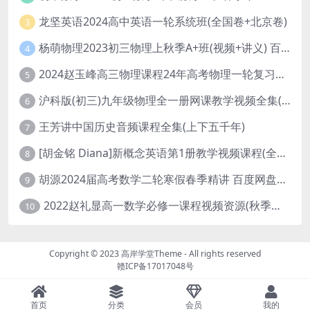
龙坚英语2024高中英语一轮系统班(全国卷+北京卷)
3
杨萌物理2023初三物理上秋季A+班(视频+讲义) 百度网盘分享
4
2024赵玉峰高三物理课程24年高考物理一轮复习网课教程
5
沪科版(初三)九年级物理全一册网课教学视频全集(录播版 杜春雨 66讲)
6
王芳讲中国历史音频课程全集(上下五千年)
7
[胡金铭 Diana]新概念英语第1册教学视频课程(全集 百度网盘下载)
8
胡源2024届高考数学二轮寒假春季精讲 百度网盘分享
9
2022赵礼显高一数学必修一课程视频资源(秋季班 含讲义)百度网盘云
10
Copyright © 2023
高岸学堂Theme
- All rights reserved
赣ICP备17017048号
首页
分类
会员
我的