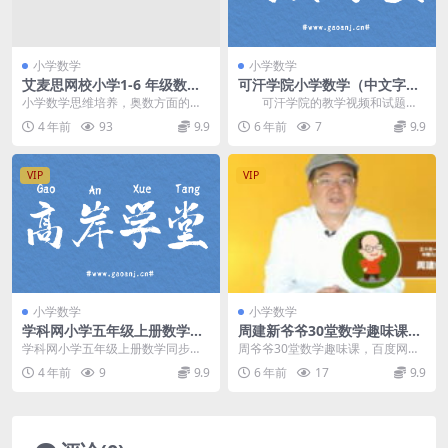
小学数学
小学数学
艾麦思网校小学1-6 年级数学
可汗学院小学数学（中文字幕
思维视频课 各年级全套 300讲
视频）百度网盘
小学数学思维培养，奥数方面的学
可汗学院的教学视频和试题是
MP4视频合集百度网盘下载
习非常关键，一套适合小学各个年
全英文的，可以在学习数学的同
4 年前
93
9.9
6 年前
7
9.9
级的数学思维课程，非...
时，提升在学术上使用英...
VIP
VIP
小学数学
小学数学
学科网小学五年级上册数学同
周建新爷爷30堂数学趣味课全
步课人教新课标（1.60G高清
套
学科网小学五年级上册数学同步课
周爷爷30堂数学趣味课，百度网盘
视频）百度网盘分享
人教新课标，百度网盘小学数学课
高清视频。 资源目录（讲义已压
4 年前
9
9.9
6 年前
17
9.9
程1.60G高清视频...
缩打包） 【先导课...