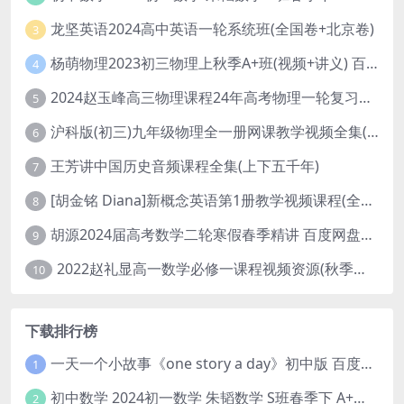
龙坚英语2024高中英语一轮系统班(全国卷+北京卷)
3
杨萌物理2023初三物理上秋季A+班(视频+讲义) 百度网盘分享
4
2024赵玉峰高三物理课程24年高考物理一轮复习网课教程
5
沪科版(初三)九年级物理全一册网课教学视频全集(录播版 杜春雨 66讲)
6
王芳讲中国历史音频课程全集(上下五千年)
7
[胡金铭 Diana]新概念英语第1册教学视频课程(全集 百度网盘下载)
8
胡源2024届高考数学二轮寒假春季精讲 百度网盘分享
9
2022赵礼显高一数学必修一课程视频资源(秋季班 含讲义)百度网盘云
10
下载排行榜
一天一个小故事《one story a day》初中版 百度网盘分享下载
1
初中数学 2024初一数学 朱韬数学 S班春季下 A+班春季下 百度云网盘
2