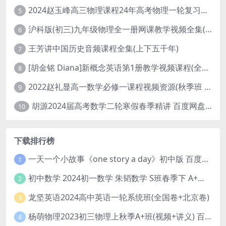
2024赵玉峰高三物理课程24年高考物理一轮复习网课教程
5
沪科版(初三)九年级物理全一册网课教学视频全集(录播版 杜春雨 66讲)
6
王芳讲中国历史音频课程全集(上下五千年)
7
[胡金铭 Diana]新概念英语第1册教学视频课程(全集 百度网盘下载)
8
2022赵礼显高一数学必修一课程视频资源(秋季班 含讲义)百度网盘云
9
胡源2024届高考数学二轮寒假春季精讲 百度网盘分享
10
下载排行榜
一天一个小故事《one story a day》初中版 百度网盘分享下载
1
初中数学 2024初一数学 朱韬数学 S班春季下 A+班春季下 百度云网盘
2
龙坚英语2024高中英语一轮系统班(全国卷+北京卷)
3
杨萌物理2023初三物理上秋季A+班(视频+讲义) 百度网盘分享
4