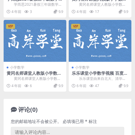
新班王睿（完结）百度网盘分
二年级上册 百度网盘分享
学而思2021暑假三年级数学创
黄冈名师课堂人教版小学数学
享
新班王睿，完结版百度网盘分享小
二年级上册，百度网盘分享小学人
4 年前
3
9.9
4 年前
17
9.9
学数学课程19....
教版数学课程2.70...
VIP
VIP
小学数学
小学数学
黄冈名师课堂人教版小学数学
乐乐课堂小学数学视频 百度网
一年级下册 百度网盘分享
盘
黄冈名师课堂人教版小学数学
乐乐课堂由来自北大、清华毕
一年级下册，百度网盘分享小学人
业的多年资深教育讲师及前数学奥
4 年前
6
9.9
6 年前
47
9.9
教版数学课程1.35...
赛金牌选手和高考状元...
评论(0)
您的邮箱地址不会被公开。
必填项已用
*
标注