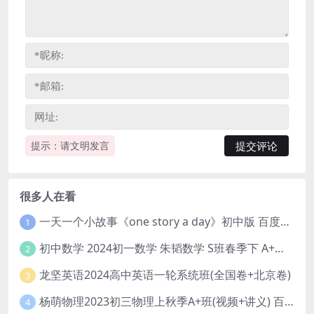
提示：请文明发言
很多人在看
一天一个小故事《one story a day》初中版 百度网盘分享下载
1
初中数学 2024初一数学 朱韬数学 S班春季下 A+班春季下 百度云网盘
2
龙坚英语2024高中英语一轮系统班(全国卷+北京卷)
3
杨萌物理2023初三物理上秋季A+班(视频+讲义) 百度网盘分享
4