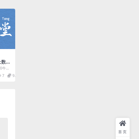
上数学
20牛娃
─2A数
7
9.9
首页