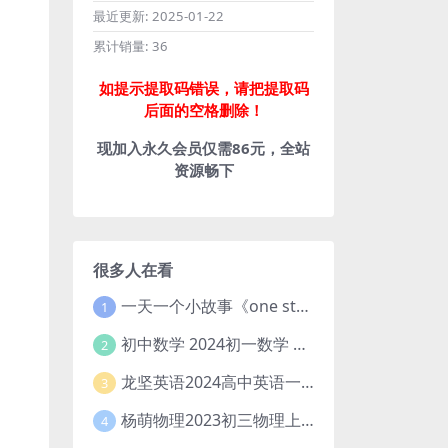
最近更新:
2025-01-22
累计销量:
36
如提示提取码错误，请把提取码
后面的空格删除！
现加入永久会员仅需86元，全站
资源畅下
很多人在看
一天一个小故事《one story a day》初中版 百度网盘分享下载
1
初中数学 2024初一数学 朱韬数学 S班春季下 A+班春季下 百度云网盘
2
龙坚英语2024高中英语一轮系统班(全国卷+北京卷)
3
杨萌物理2023初三物理上秋季A+班(视频+讲义) 百度网盘分享
4