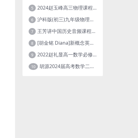
2024赵玉峰高三物理课程24年高考物理一轮复习网课教程
5
沪科版(初三)九年级物理全一册网课教学视频全集(录播版 杜春雨 66讲)
6
王芳讲中国历史音频课程全集(上下五千年)
7
[胡金铭 Diana]新概念英语第1册教学视频课程(全集 百度网盘下载)
8
2022赵礼显高一数学必修一课程视频资源(秋季班 含讲义)百度网盘云
9
胡源2024届高考数学二轮寒假春季精讲 百度网盘分享
10