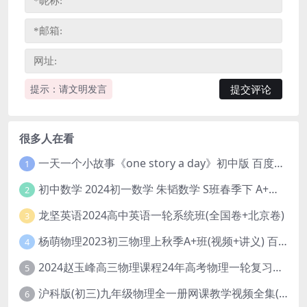
提示：请文明发言
很多人在看
一天一个小故事《one story a day》初中版 百度网盘分享下载
1
初中数学 2024初一数学 朱韬数学 S班春季下 A+班春季下 百度云网盘
2
龙坚英语2024高中英语一轮系统班(全国卷+北京卷)
3
杨萌物理2023初三物理上秋季A+班(视频+讲义) 百度网盘分享
4
2024赵玉峰高三物理课程24年高考物理一轮复习网课教程
5
沪科版(初三)九年级物理全一册网课教学视频全集(录播版 杜春雨 66讲)
6