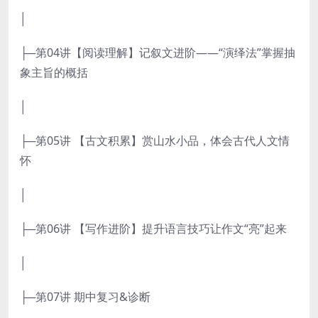
│
├─第04讲【阅读理解】记叙文进阶——“演绎法”掌握抽
象主旨的概括
│
├─第05讲 【古文积累】赏山水小品，体会古代人文情
怀
│
├─第06讲 【写作进阶】提升语言技巧让作文“亮”起来
│
├─第07讲 期中复习&诊断