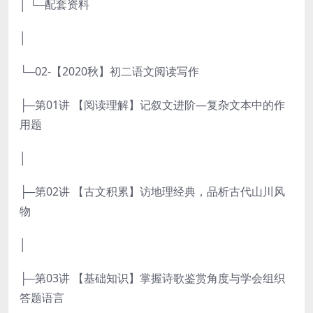
│ └─配套资料
│
└─02-【2020秋】初二语文阅读写作
├─第01讲 【阅读理解】记叙文进阶—复杂文本中的作
用题
│
├─第02讲 【古文积累】访地理经典，品析古代山川风
物
│
├─第03讲 【基础知识】掌握诗歌鉴赏角度与学会组织
答题语言