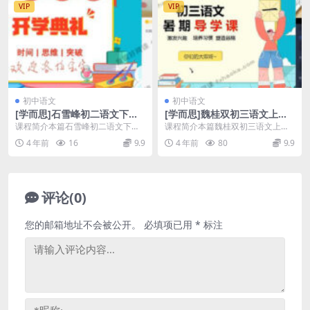
VIP
VIP
初中语文
初中语文
[学而思]石雪峰初二语文下学
[学而思]魏桂双初三语文上学
期综合辅导直播视频课程(寒春
期综合辅导直播网课(中考复习
课程简介本篇石雪峰初二语文下学
课程简介本篇魏桂双初三语文上学
含电子讲义)百度网盘资源下载
含讲义)百度网盘资源下载
期综合辅导直播视频课程，由学而
期综合辅导直播网课，由学而思语
4 年前
16
9.9
4 年前
80
9.9
思初中语文优秀教师 ...
文辅导名师 魏桂双(...
评论(0)
您的邮箱地址不会被公开。
必填项已用
*
标注