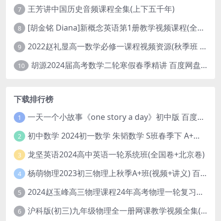
王芳讲中国历史音频课程全集(上下五千年)
7
[胡金铭 Diana]新概念英语第1册教学视频课程(全集 百度网盘下载)
8
2022赵礼显高一数学必修一课程视频资源(秋季班 含讲义)百度网盘云
9
胡源2024届高考数学二轮寒假春季精讲 百度网盘分享
10
下载排行榜
一天一个小故事《one story a day》初中版 百度网盘分享下载
1
初中数学 2024初一数学 朱韬数学 S班春季下 A+班春季下 百度云网盘
2
龙坚英语2024高中英语一轮系统班(全国卷+北京卷)
3
杨萌物理2023初三物理上秋季A+班(视频+讲义) 百度网盘分享
4
2024赵玉峰高三物理课程24年高考物理一轮复习网课教程
5
沪科版(初三)九年级物理全一册网课教学视频全集(录播版 杜春雨 66讲)
6