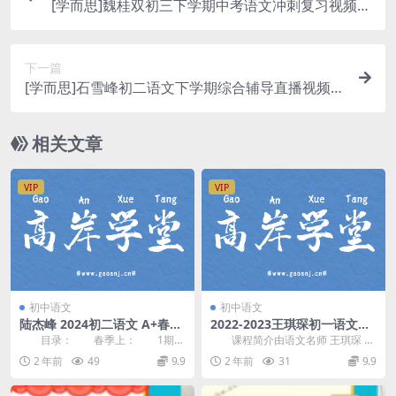
[学而思]魏桂双初三下学期中考语文冲刺复习视频网
课(寒春 含讲义)百度网盘资源下载
下一篇
[学而思]石雪峰初二语文下学期综合辅导直播视频课
程(寒春 含电子讲义)百度网盘资源下载
相关文章
VIP
VIP
初中语文
初中语文
陆杰峰 2024初二语文 A+春季
2022-2023王琪琛初一语文上
班上 百度网盘
学期秋季尖端班(A+)
目录： 春季上： 1期末
课程简介由语文名师 王琪琛 讲
押题课(赠)【初二语】.mp4 2
课，山东大学毕业。王琪琛初一语
2 年前
49
9.9
2 年前
31
9.9
【阅读技巧】...
文上学期秋季尖端...