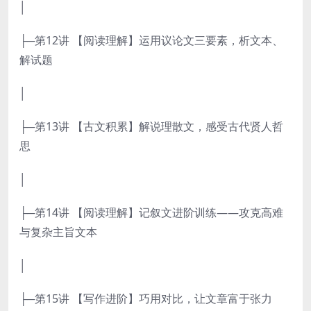
│
├─第12讲 【阅读理解】运用议论文三要素，析文本、
解试题
│
├─第13讲 【古文积累】解说理散文，感受古代贤人哲
思
│
├─第14讲 【阅读理解】记叙文进阶训练——攻克高难
与复杂主旨文本
│
├─第15讲 【写作进阶】巧用对比，让文章富于张力