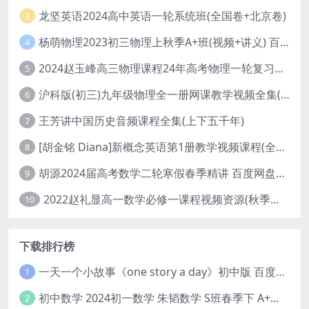
龙坚英语2024高中英语一轮系统班(全国卷+北京卷)
3
杨萌物理2023初三物理上秋季A+班(视频+讲义) 百度网盘分享
4
2024赵玉峰高三物理课程24年高考物理一轮复习网课教程
5
沪科版(初三)九年级物理全一册网课教学视频全集(录播版 杜春雨 66讲)
6
王芳讲中国历史音频课程全集(上下五千年)
7
[胡金铭 Diana]新概念英语第1册教学视频课程(全集 百度网盘下载)
8
胡源2024届高考数学二轮寒假春季精讲 百度网盘分享
9
2022赵礼显高一数学必修一课程视频资源(秋季班 含讲义)百度网盘云
10
下载排行榜
一天一个小故事《one story a day》初中版 百度网盘分享下载
1
初中数学 2024初一数学 朱韬数学 S班春季下 A+班春季下 百度云网盘
2