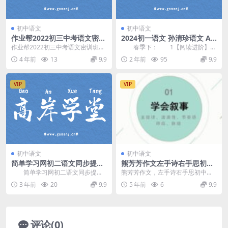
初中语文
初中语文
作业帮2022初三中考语文密训
2024初一语文 孙清珍语文 A
班（押题）百度网盘分享
+春季班 百度网盘
作业帮2022初三中考语文密训班，
春季下： 1【阅读进阶】作
密训班不分老师，百度网盘初中中
用题进阶之环境和物象作用_ev_ev.
4 年前
13
9.9
2 年前
95
9.9
考语文复习课程1...
mp4 ...
VIP
VIP
初中语文
初中语文
简单学习网初二语文同步提高
熊芳芳作文左手诗右手思初中
下学期课程 百度网盘分享
作文全教程（1.95G高清视
简单学习网初二语文同步提高
熊芳芳作文，左手诗右手思初中语
频）百度网盘
下学期课程，百度网盘分享初中语
文作文全教程，百度网盘1.95G高
3 年前
20
9.9
5 年前
6
9.9
文课程10.4G高清...
清视频。资源目录...
评论(0)