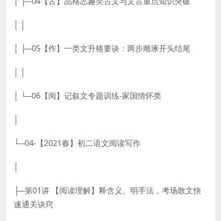
│ ├─04【古】品格志趣类古文与文言重点知识突破
│ │
│ ├─05【作】一类文升格要诀：两步雕琢开头结尾
│ │
│ └─06【阅】记叙文专题训练-家国情怀类
│
└─04-【2021春】初二语文阅读写作
│
├─第01讲 【阅读理解】释含义、明手法，考场散文快
速通关诀窍