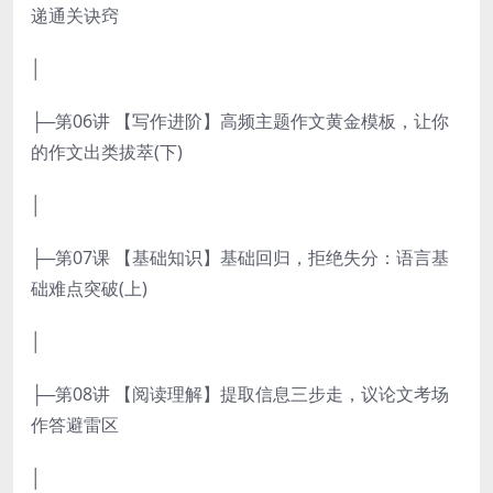
递通关诀窍
│
├─第06讲 【写作进阶】高频主题作文黄金模板，让你
的作文出类拔萃(下)
│
├─第07课 【基础知识】基础回归，拒绝失分：语言基
础难点突破(上)
│
├─第08讲 【阅读理解】提取信息三步走，议论文考场
作答避雷区
│