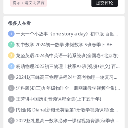
提示：请文明发言
很多人在看
一天一个小故事《one story a day》初中版 百度网盘分享下载
1
初中数学 2024初一数学 朱韬数学 S班春季下 A+班春季下 百度云网盘
2
龙坚英语2024高中英语一轮系统班(全国卷+北京卷)
3
杨萌物理2023初三物理上秋季A+班(视频+讲义) 百度网盘分享
4
2024赵玉峰高三物理课程24年高考物理一轮复习网课教程
5
沪科版(初三)九年级物理全一册网课教学视频全集(录播版 杜春雨 66讲)
6
王芳讲中国历史音频课程全集(上下五千年)
7
[胡金铭 Diana]新概念英语第1册教学视频课程(全集 百度网盘下载)
8
2022赵礼显高一数学必修一课程视频资源(秋季班 含讲义)百度网盘云
9