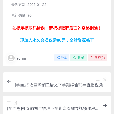
最近更新:
2025-01-22
累计销量:
95
如提示提取码错误，请把提取码后面的空格删除！
现加入永久会员仅需86元，全站资源畅下
admin
分享
收藏
点赞(
0
)
上一篇
[学而思]石雪峰初二语文下学期综合辅导直播视频课
程(寒春 含电子讲义)百度网盘资源下载
下一篇
[学而思]杜春雨初二物理下学期寒春辅导视频课程