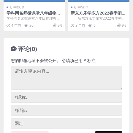
初中物理
初中物理
学科网名师微课堂八年级物理
新东方乐学东方2022春季初中
教学视频（初二）百度网盘分
物理专项班（力学专题）（完
学科网名师微课堂八年级物理教学
新东方乐学东方2022春季初中
享
结）百度网盘分享
视频，百度网盘初中物理课程1.83
物理专项班力学专题，完结版百度
4 年前
20
9.9
3 年前
6
9.9
G高清视频。资源...
网盘分享初中物理...
评论(0)
您的邮箱地址不会被公开。
必填项已用
*
标注