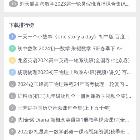
刘天麒高考数学2023届一轮暑假班直播课合集(A和A+)
10
下载排行榜
一天一个小故事《one story a day》初中版 百度网盘分享下载
1
初中数学 2024初一数学 朱韬数学 S班春季下 A+班春季下 百度云网盘
2
龙坚英语2024高中英语一轮系统班(全国卷+北京卷)
3
杨萌物理2023初三物理上秋季A+班(视频+讲义) 百度网盘分享
4
2024赵玉峰高三物理课程24年高考物理一轮复习网课教程
5
沪科版(初三)九年级物理全一册网课教学视频全集(录播版 杜春雨 66讲)
6
王芳讲中国历史音频课程全集(上下五千年)
7
[胡金铭 Diana]新概念英语第1册教学视频课程(全集 百度网盘下载)
8
2022赵礼显高一数学必修一课程视频资源(秋季班 含讲义)百度网盘云
9