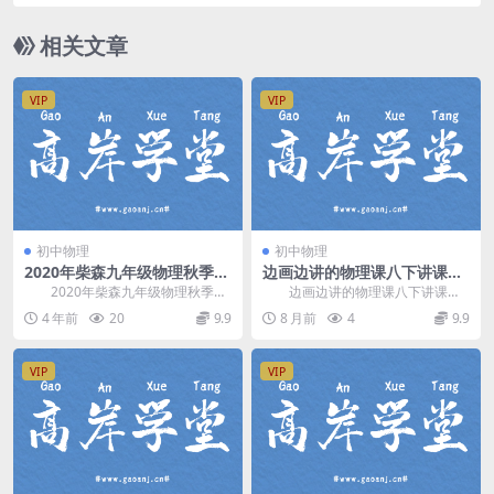
(含讲义)百度网盘资源下载
相关文章
VIP
VIP
初中物理
初中物理
2020年柴森九年级物理秋季班
边画边讲的物理课八下讲课视
（初三）（完结）百度网盘分
频(初二物理) 百度网盘分享
2020年柴森九年级物理秋季
边画边讲的物理课八下讲课视
享
班，完结版百度网盘初中物理课程1
频(初二物理)，专为7-9年级小读者
4 年前
20
9.9
8 月前
4
9.9
0.0G高清视频...
设计的初中物理...
VIP
VIP