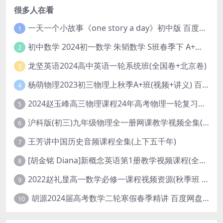
很多人在看
一天一个小故事《one story a day》初中版 百度网盘分享下载
1
初中数学 2024初一数学 朱韬数学 S班春季下 A+班春季下 百度云网盘
2
龙坚英语2024高中英语一轮系统班(全国卷+北京卷)
3
杨萌物理2023初三物理上秋季A+班(视频+讲义) 百度网盘分享
4
2024赵玉峰高三物理课程24年高考物理一轮复习网课教程
5
沪科版(初三)九年级物理全一册网课教学视频全集(录播版 杜春雨 66讲)
6
王芳讲中国历史音频课程全集(上下五千年)
7
[胡金铭 Diana]新概念英语第1册教学视频课程(全集 百度网盘下载)
8
2022赵礼显高一数学必修一课程视频资源(秋季班 含讲义)百度网盘云
9
胡源2024届高考数学二轮寒假春季精讲 百度网盘分享
10