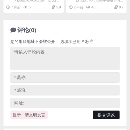
李秋颖2024-2025高一语文(下)
赵九妹L10-L12高手秘籍学习规
百度网盘分享
分享
双一流尖端班(含电子笔记)，开课时
划课(高一至高三)，解决如下学习问
7 月前
6
9.9
2 年前
48
9.9
间：...
题：学习...
评论(0)
您的邮箱地址不会被公开。
必填项已用
*
标注
提示：请文明发言