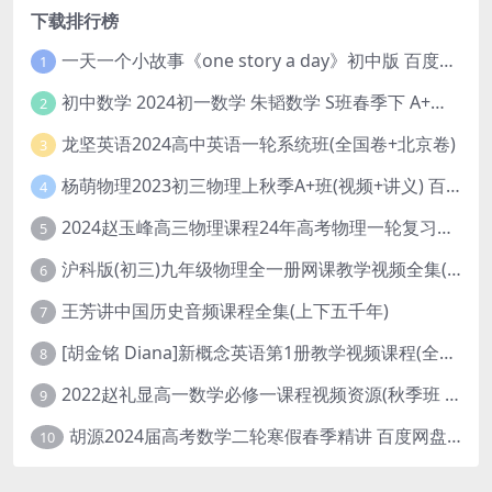
下载排行榜
一天一个小故事《one story a day》初中版 百度网盘分享下载
1
初中数学 2024初一数学 朱韬数学 S班春季下 A+班春季下 百度云网盘
2
龙坚英语2024高中英语一轮系统班(全国卷+北京卷)
3
杨萌物理2023初三物理上秋季A+班(视频+讲义) 百度网盘分享
4
2024赵玉峰高三物理课程24年高考物理一轮复习网课教程
5
沪科版(初三)九年级物理全一册网课教学视频全集(录播版 杜春雨 66讲)
6
王芳讲中国历史音频课程全集(上下五千年)
7
[胡金铭 Diana]新概念英语第1册教学视频课程(全集 百度网盘下载)
8
2022赵礼显高一数学必修一课程视频资源(秋季班 含讲义)百度网盘云
9
胡源2024届高考数学二轮寒假春季精讲 百度网盘分享
10