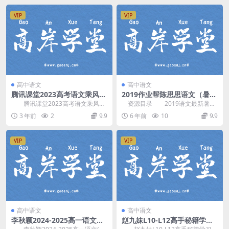
VIP
VIP
高中语文
高中语文
腾讯课堂2023高考语文乘风一
2019作业帮陈思思语文（暑
轮复习录播课补充专题六（高
+秋）（高清视频）百度网盘
腾讯课堂2023高考语文乘风一
资源目录 2019语文最新暑期
三）百度网盘分享
轮复习录播课补充专题六，百度网
985陈思思\1.【论述类文本阅读】
3 年前
2
9.9
6 年前
10
9.9
盘分享高考语文复...
论述类文本...
VIP
VIP
高中语文
高中语文
李秋颖2024-2025高一语文
赵九妹L10-L12高手秘籍学习
(下)双一流尖端班(含电子笔记)
规划课(高一至高三) 百度网盘