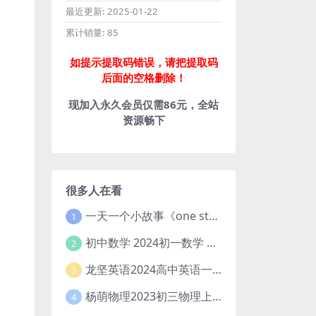
最近更新:
2025-01-22
累计销量:
85
如提示提取码错误，请把提取码
后面的空格删除！
现加入永久会员仅需86元，全站
资源畅下
很多人在看
一天一个小故事《one story a day》初中版 百度网盘分享下载
1
初中数学 2024初一数学 朱韬数学 S班春季下 A+班春季下 百度云网盘
2
龙坚英语2024高中英语一轮系统班(全国卷+北京卷)
3
杨萌物理2023初三物理上秋季A+班(视频+讲义) 百度网盘分享
4