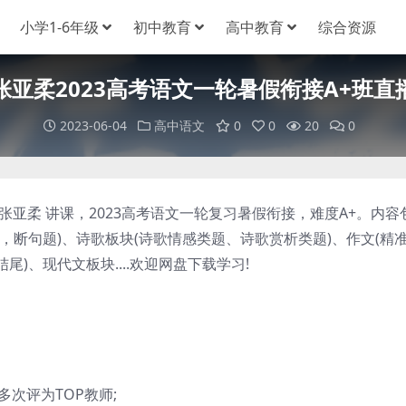
小学1-6年级
初中教育
高中教育
综合资源
张亚柔2023高考语文一轮暑假衔接A+班直
2023-06-04
高中语文
0
0
20
0
柔 讲课，2023高考语文一轮复习暑假衔接，难度A+。内容
，断句题)、诗歌板块(诗歌情感类题、诗歌赏析类题)、作文(精
)、现代文板块....欢迎网盘下载学习!
。
次评为TOP教师;