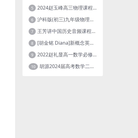
2024赵玉峰高三物理课程24年高考物理一轮复习网课教程
5
沪科版(初三)九年级物理全一册网课教学视频全集(录播版 杜春雨 66讲)
6
王芳讲中国历史音频课程全集(上下五千年)
7
[胡金铭 Diana]新概念英语第1册教学视频课程(全集 百度网盘下载)
8
2022赵礼显高一数学必修一课程视频资源(秋季班 含讲义)百度网盘云
9
胡源2024届高考数学二轮寒假春季精讲 百度网盘分享
10