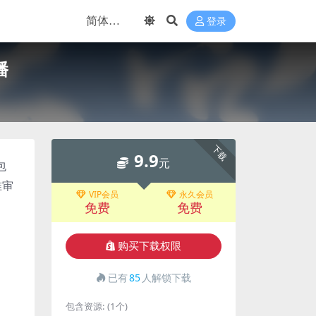
登录
播
下载
9.9
元
包
准审
VIP会员
永久会员
免费
免费
购买下载权限
已有
85
人解锁下载
包含资源:
(1个)