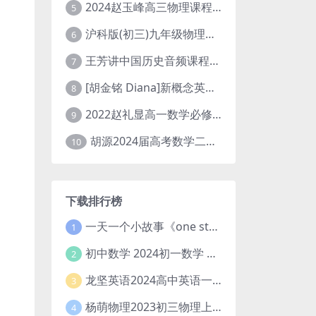
2024赵玉峰高三物理课程24年高考物理一轮复习网课教程
5
沪科版(初三)九年级物理全一册网课教学视频全集(录播版 杜春雨 66讲)
6
王芳讲中国历史音频课程全集(上下五千年)
7
[胡金铭 Diana]新概念英语第1册教学视频课程(全集 百度网盘下载)
8
2022赵礼显高一数学必修一课程视频资源(秋季班 含讲义)百度网盘云
9
胡源2024届高考数学二轮寒假春季精讲 百度网盘分享
10
下载排行榜
一天一个小故事《one story a day》初中版 百度网盘分享下载
1
初中数学 2024初一数学 朱韬数学 S班春季下 A+班春季下 百度云网盘
2
龙坚英语2024高中英语一轮系统班(全国卷+北京卷)
3
杨萌物理2023初三物理上秋季A+班(视频+讲义) 百度网盘分享
4