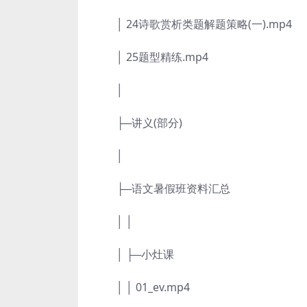
│ 24诗歌赏析类题解题策略(一).mp4
│ 25题型精练.mp4
│
├─讲义(部分)
│
├─语文暑假班资料汇总
│ │
│ ├─小灶课
│ │ 01_ev.mp4