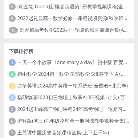
[胡金铭 Diana]新概念英语第1册教学视频课程(全集 百度网盘下载)
8
2022赵礼显高一数学必修一课程视频资源(秋季班 含讲义)百度网盘云
9
刘天麒高考数学2023届一轮暑假班直播课合集(A和A+)
10
下载排行榜
一天一个小故事《one story a day》初中版 百度网盘分享下载
1
初中数学 2024初一数学 朱韬数学 S班春季下 A+班春季下 百度云网盘
2
龙坚英语2024高中英语一轮系统班(全国卷+北京卷)
3
杨萌物理2023初三物理上秋季A+班(视频+讲义) 百度网盘分享
4
2024赵玉峰高三物理课程24年高考物理一轮复习网课教程
5
沪科版(初三)九年级物理全一册网课教学视频全集(录播版 杜春雨 66讲)
6
王芳讲中国历史音频课程全集(上下五千年)
7