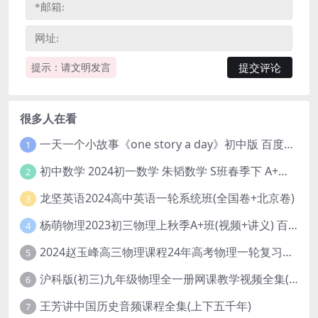
提示：请文明发言
很多人在看
一天一个小故事《one story a day》初中版 百度网盘分享下载
1
初中数学 2024初一数学 朱韬数学 S班春季下 A+班春季下 百度云网盘
2
龙坚英语2024高中英语一轮系统班(全国卷+北京卷)
3
杨萌物理2023初三物理上秋季A+班(视频+讲义) 百度网盘分享
4
2024赵玉峰高三物理课程24年高考物理一轮复习网课教程
5
沪科版(初三)九年级物理全一册网课教学视频全集(录播版 杜春雨 66讲)
6
王芳讲中国历史音频课程全集(上下五千年)
7