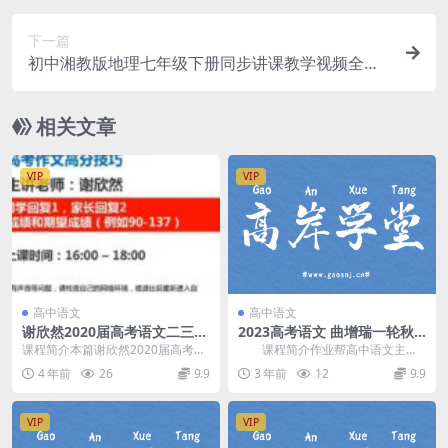
下一篇
初中湘教版地理七年级下册同步讲课教学视频全集
(16讲)百度网盘下载
相关文章
VIP
VIP
高中语文
高中语文
谢欣然2020届高考语文二三轮
2023高考语文 曲增瑞一轮秋
辅导直播课程(寒春联报)百度
季A+班S班百度网盘资源
课程简介本篇谢欣然2020届高考语
课程简介作业帮高中语文主讲
网盘下载
文二三轮辅导直播课程，由高中语
曲增瑞2023年高考语文一轮秋季双
4 年前
26
9.9
3 年前
12
9.9
文网课老师 谢欣...
班型，A+ 和...
VIP
VIP