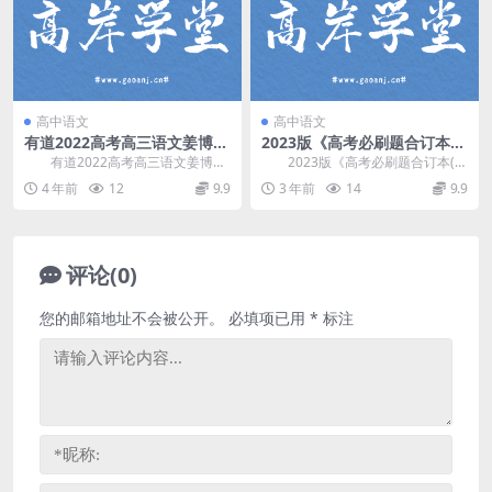
高中语文
高中语文
有道2022高考高三语文姜博杨
2023版《高考必刷题合订本
冲刺点睛班（押题课）百度网
（新教材版）》语文（755M
有道2022高考高三语文姜博杨
2023版《高考必刷题合订本(新
盘分享
PDF）百度网盘分享
冲刺点睛班，百度网盘高考语文复
教材版)》语文，755M百度网盘分
4 年前
12
9.9
3 年前
14
9.9
习押题课程4.9...
享PDF高...
评论(0)
您的邮箱地址不会被公开。
必填项已用
*
标注