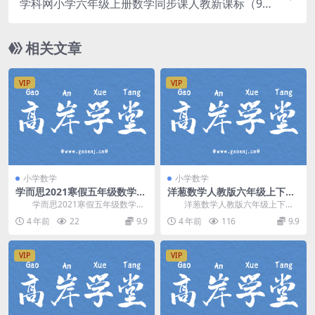
学科网小学六年级上册数学同步课人教新课标（93
4M高清视频）百度网盘分享
相关文章
VIP
VIP
小学数学
小学数学
学而思2021寒假五年级数学创
洋葱数学人教版六年级上下册
新班刘震宇（完结）百度网盘
合集（完结）（821M高清视
学而思2021寒假五年级数学创
洋葱数学人教版六年级上下册
分享
频）百度网盘分享
新班刘震宇，完结版百度网盘分享
合集，完结版百度网盘分享821M高
4 年前
22
9.9
4 年前
116
9.9
小学数学课程13...
清视频。 资源...
VIP
VIP