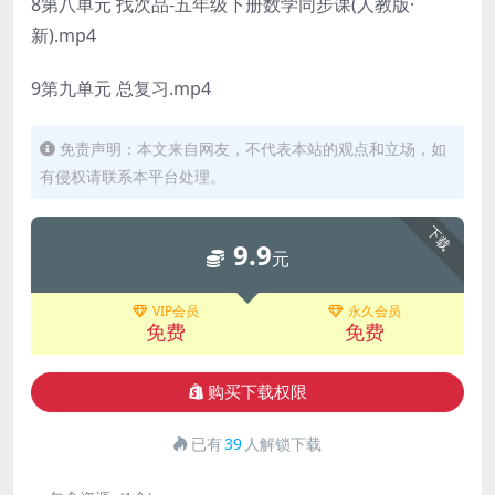
8第八单元 找次品-五年级下册数学同步课(人教版·
新).mp4
9第九单元 总复习.mp4
免责声明：本文来自网友，不代表本站的观点和立场，如
有侵权请联系本平台处理。
下载
9.9
元
VIP会员
永久会员
免费
免费
购买下载权限
已有
39
人解锁下载