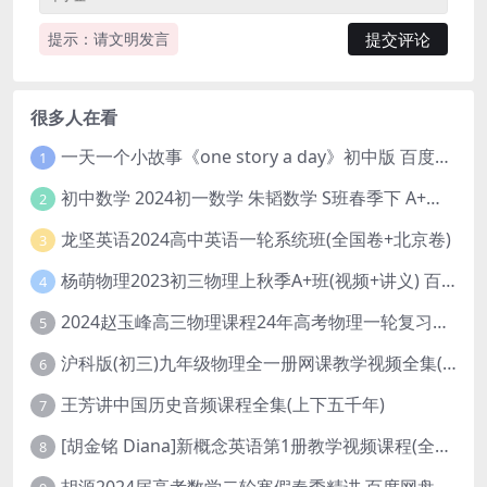
提示：请文明发言
很多人在看
一天一个小故事《one story a day》初中版 百度网盘分享下载
1
初中数学 2024初一数学 朱韬数学 S班春季下 A+班春季下 百度云网盘
2
龙坚英语2024高中英语一轮系统班(全国卷+北京卷)
3
杨萌物理2023初三物理上秋季A+班(视频+讲义) 百度网盘分享
4
2024赵玉峰高三物理课程24年高考物理一轮复习网课教程
5
沪科版(初三)九年级物理全一册网课教学视频全集(录播版 杜春雨 66讲)
6
王芳讲中国历史音频课程全集(上下五千年)
7
[胡金铭 Diana]新概念英语第1册教学视频课程(全集 百度网盘下载)
8