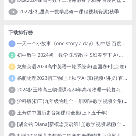
胡源2024届高考数学二轮寒假春季精讲 百度网盘分享
9
2022赵礼显高一数学必修一课程视频资源(秋季班 含讲义)百度网盘云
10
下载排行榜
一天一个小故事《one story a day》初中版 百度网盘分享下载
1
初中数学 2024初一数学 朱韬数学 S班春季下 A+班春季下 百度云网盘
2
龙坚英语2024高中英语一轮系统班(全国卷+北京卷)
3
杨萌物理2023初三物理上秋季A+班(视频+讲义) 百度网盘分享
4
2024赵玉峰高三物理课程24年高考物理一轮复习网课教程
5
沪科版(初三)九年级物理全一册网课教学视频全集(录播版 杜春雨 66讲)
6
王芳讲中国历史音频课程全集(上下五千年)
7
[胡金铭 Diana]新概念英语第1册教学视频课程(全集 百度网盘下载)
8
胡源2024届高考数学二轮寒假春季精讲 百度网盘分享
9