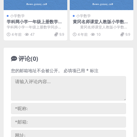
小学数学
小学数学
学科网小学一年级上册数学同
黄冈名师课堂人教版小学数学
步课人教新课标（1.83G高清
二年级下册 百度网盘分享
学科网小学一年级上册数学同步课
黄冈名师课堂人教版小学数学
视频）百度网盘分享
人教新课标，百度网盘小学数学课
二年级下册，百度网盘分享小学人
4 年前
47
9.9
4 年前
10
9.9
程1.83G高清视频...
教版数学课程2.76...
评论(0)
您的邮箱地址不会被公开。
必填项已用
*
标注