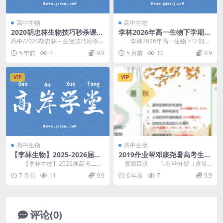
高中生物
高中生物
2020胡忠林生物技巧秒杀课
李林2026年高一生物下学期同
（1.32G高清视频百度云）
步课(生物必修2) 百度网盘分
高中/2020胡忠林～生物技巧秒杀
李林2026年高一生物下学期同
享
课/├──1.生物秒杀：判断显微镜成
步课(必修2)，开课时间：2026年寒
5 年前
3
9.9
5 月前
10
9.9
像.mp4...
假+20...
VIP
VIP
高中生物
高中生物
【李林生物】2025-2026届高
2019作业帮邓康尧暑高考生物
考二三轮复习课 百度网盘分享
目标985长期1班一轮暑期班
【李林生物】2026届高考二三
资源目录 1.有丝分裂（含导
轮复习课，开课时间：2025-2026
学课）\1.有丝分裂（含导学课）
7 月前
11
9.9
6 年前
7
9.9
年。 ...
①.mp4 1...
评论(0)