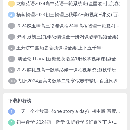
龙坚英语2024高中英语一轮系统班(全国卷+北京卷)
3
杨萌物理2023初三物理上秋季A+班(视频+讲义) 百度网盘分享
4
2024赵玉峰高三物理课程24年高考物理一轮复习网课教程
5
沪科版(初三)九年级物理全一册网课教学视频全集(录播版 杜春雨 66讲)
6
王芳讲中国历史音频课程全集(上下五千年)
7
[胡金铭 Diana]新概念英语第1册教学视频课程(全集 百度网盘下载)
8
2022赵礼显高一数学必修一课程视频资源(秋季班 含讲义)百度网盘云
9
胡源2024届高考数学二轮寒假春季精讲 百度网盘分享
10
下载排行榜
一天一个小故事《one story a day》初中版 百度网盘分享下载
1
初中数学 2024初一数学 朱韬数学 S班春季下 A+班春季下 百度云网盘
2