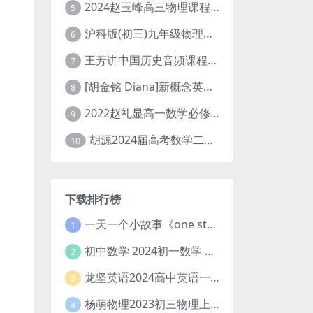
2024赵玉峰高三物理课程24年高考物理一轮复习网课教程
5
沪科版(初三)九年级物理全一册网课教学视频全集(录播版 杜春雨 66讲)
6
王芳讲中国历史音频课程全集(上下五千年)
7
[胡金铭 Diana]新概念英语第1册教学视频课程(全集 百度网盘下载)
8
2022赵礼显高一数学必修一课程视频资源(秋季班 含讲义)百度网盘云
9
胡源2024届高考数学二轮寒假春季精讲 百度网盘分享
10
下载排行榜
一天一个小故事《one story a day》初中版 百度网盘分享下载
1
初中数学 2024初一数学 朱韬数学 S班春季下 A+班春季下 百度云网盘
2
龙坚英语2024高中英语一轮系统班(全国卷+北京卷)
3
杨萌物理2023初三物理上秋季A+班(视频+讲义) 百度网盘分享
4