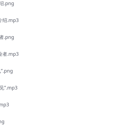
.png
绍.mp3
.png
者.mp3
.png
”.mp3
mp3
ng