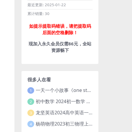
最近更新:
2025-01-22
累计销量:
30
如提示提取码错误，请把提取码
后面的空格删除！
现加入永久会员仅需86元，全站
资源畅下
很多人在看
一天一个小故事《one story a day》初中版 百度网盘分享下载
1
初中数学 2024初一数学 朱韬数学 S班春季下 A+班春季下 百度云网盘
2
龙坚英语2024高中英语一轮系统班(全国卷+北京卷)
3
杨萌物理2023初三物理上秋季A+班(视频+讲义) 百度网盘分享
4