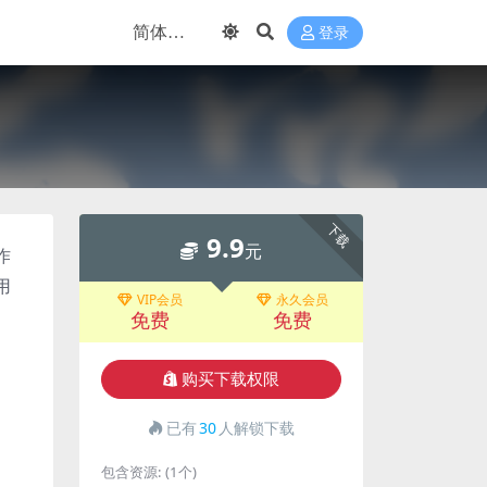
登录
下载
9.9
元
作
用
VIP会员
永久会员
免费
免费
购买下载权限
已有
30
人解锁下载
包含资源:
(1个)