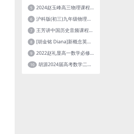
2024赵玉峰高三物理课程24年高考物理一轮复习网课教程
5
沪科版(初三)九年级物理全一册网课教学视频全集(录播版 杜春雨 66讲)
6
王芳讲中国历史音频课程全集(上下五千年)
7
[胡金铭 Diana]新概念英语第1册教学视频课程(全集 百度网盘下载)
8
2022赵礼显高一数学必修一课程视频资源(秋季班 含讲义)百度网盘云
9
胡源2024届高考数学二轮寒假春季精讲 百度网盘分享
10