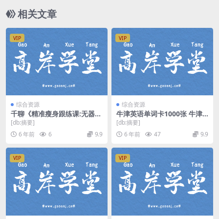
相关文章
VIP
VIP
综合资源
综合资源
千聊《精准瘦身跟练课:无器械
牛津英语单词卡1000张 牛津
徒手燃脂》（高清完结）（千
闪卡（闪卡+音频）百度网盘
[db:摘要]
[db:摘要]
聊）百度网盘
6 年前
6
9.9
6 年前
47
9.9
VIP
VIP