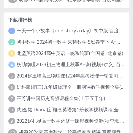
下载排行榜
一天一个小故事《one story a day》初中版 百度网盘分享下载
1
初中数学 2024初一数学 朱韬数学 S班春季下 A+班春季下 百度云网盘
2
龙坚英语2024高中英语一轮系统班(全国卷+北京卷)
3
杨萌物理2023初三物理上秋季A+班(视频+讲义) 百度网盘分享
4
2024赵玉峰高三物理课程24年高考物理一轮复习网课教程
5
沪科版(初三)九年级物理全一册网课教学视频全集(录播版 杜春雨 66讲)
6
王芳讲中国历史音频课程全集(上下五千年)
7
[胡金铭 Diana]新概念英语第1册教学视频课程(全集 百度网盘下载)
8
2022赵礼显高一数学必修一课程视频资源(秋季班 含讲义)百度网盘云
9
胡源2024届高考数学二轮寒假春季精讲 百度网盘分享
10