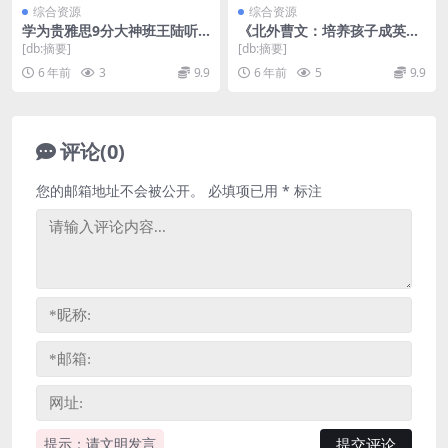
综合资源
综合资源
学为贵雅思9分大神班王陆听
《北外曹文：培养孩子成英语
力（高清视频）百度网盘
学霸》MP3音频 百度网盘下载
[db:摘要]
[db:摘要]
6 年前
3
9.9
6 年前
5
9.9
评论(0)
您的邮箱地址不会被公开。
必填项已用
*
标注
提示：请文明发言