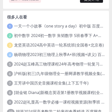
很多人在看
一天一个小故事《one story a day》初中版 百度网盘分享下载
1
初中数学 2024初一数学 朱韬数学 S班春季下 A+班春季下 百度云网盘
2
龙坚英语2024高中英语一轮系统班(全国卷+北京卷)
3
杨萌物理2023初三物理上秋季A+班(视频+讲义) 百度网盘分享
4
2024赵玉峰高三物理课程24年高考物理一轮复习网课教程
5
沪科版(初三)九年级物理全一册网课教学视频全集(录播版 杜春雨 66讲)
6
王芳讲中国历史音频课程全集(上下五千年)
7
[胡金铭 Diana]新概念英语第1册教学视频课程(全集 百度网盘下载)
8
2022赵礼显高一数学必修一课程视频资源(秋季班 含讲义)百度网盘云
9
胡源2024届高考数学二轮寒假春季精讲 百度网盘分享
10