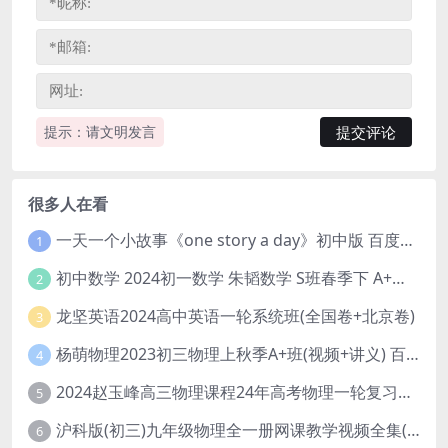
提示：请文明发言
很多人在看
一天一个小故事《one story a day》初中版 百度网盘分享下载
1
初中数学 2024初一数学 朱韬数学 S班春季下 A+班春季下 百度云网盘
2
龙坚英语2024高中英语一轮系统班(全国卷+北京卷)
3
杨萌物理2023初三物理上秋季A+班(视频+讲义) 百度网盘分享
4
2024赵玉峰高三物理课程24年高考物理一轮复习网课教程
5
沪科版(初三)九年级物理全一册网课教学视频全集(录播版 杜春雨 66讲)
6