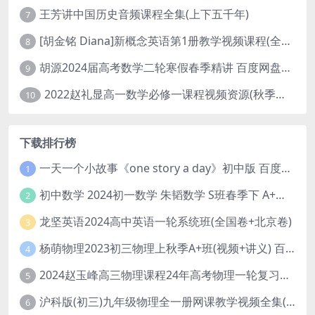
王芳讲中国历史音频课程全集(上下五千年)
7
[胡金铭 Diana]新概念英语第1册教学视频课程(全集 百度网盘下载)
8
胡源2024届高考数学二轮寒假春季精讲 百度网盘分享
9
2022赵礼显高一数学必修一课程视频资源(秋季班 含讲义)百度网盘云
10
下载排行榜
一天一个小故事《one story a day》初中版 百度网盘分享下载
1
初中数学 2024初一数学 朱韬数学 S班春季下 A+班春季下 百度云网盘
2
龙坚英语2024高中英语一轮系统班(全国卷+北京卷)
3
杨萌物理2023初三物理上秋季A+班(视频+讲义) 百度网盘分享
4
2024赵玉峰高三物理课程24年高考物理一轮复习网课教程
5
沪科版(初三)九年级物理全一册网课教学视频全集(录播版 杜春雨 66讲)
6