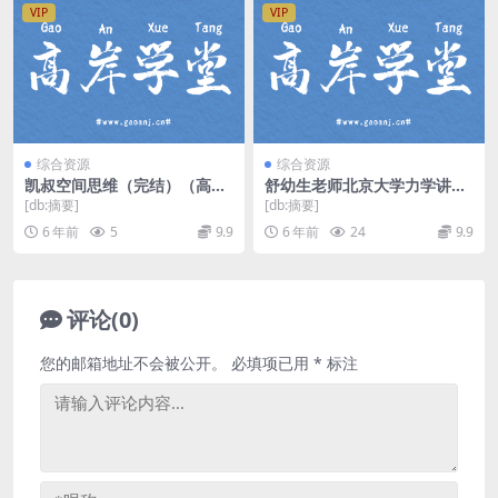
VIP
VIP
综合资源
综合资源
凯叔空间思维（完结）（高清
舒幼生老师北京大学力学讲课
视频）百度网盘
视频教程（标清55讲）高中物
[db:摘要]
[db:摘要]
理竞赛必备 百度网盘
6 年前
5
9.9
6 年前
24
9.9
评论(0)
您的邮箱地址不会被公开。
必填项已用
*
标注