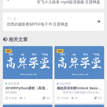
宋飞小儿推拿 mp4超清视频 百度网盘
下一篇
优秀的摄影教材PDF电子书 百度网盘
相关文章
VIP
VIP
综合资源
综合资源
2018年Python课程（高清打
楠姐英语剑桥Unlock Basic下
包）百度网盘
册视频精讲网盘资源分享
[db:摘要]
课程简介剑桥原版Unlock Basi
c下册教材视频精讲，楠姐Unlock ...
6 年前
2
9.9
3 年前
81
9.9