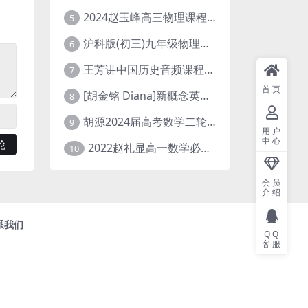
2024赵玉峰高三物理课程24年高考物理一轮复习网课教程
5
沪科版(初三)九年级物理全一册网课教学视频全集(录播版 杜春雨 66讲)
6
王芳讲中国历史音频课程全集(上下五千年)
7
首页
[胡金铭 Diana]新概念英语第1册教学视频课程(全集 百度网盘下载)
8
胡源2024届高考数学二轮寒假春季精讲 百度网盘分享
9
用户
中心
2022赵礼显高一数学必修一课程视频资源(秋季班 含讲义)百度网盘云
10
会员
介绍
系我们
QQ
客服