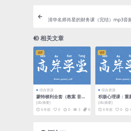
清华名师肖星的财务课（完结）mp3音频
相关文章
VIP
VIP
综合资源
综合资源
蒙特梭利全套（教案 音乐
积极心理课：重
视频） 百度网盘下载
己，活出想要的
[db:摘要]
[db:摘要]
清完结打包）百
6 年前
0
0
3
9.9
6 年前
0