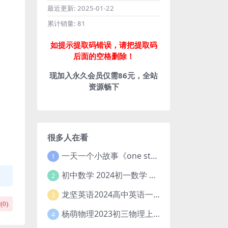
最近更新:
2025-01-22
累计销量:
81
如提示提取码错误，请把提取码
后面的空格删除！
现加入永久会员仅需86元，全站
资源畅下
很多人在看
一天一个小故事《one story a day》初中版 百度网盘分享下载
1
初中数学 2024初一数学 朱韬数学 S班春季下 A+班春季下 百度云网盘
2
龙坚英语2024高中英语一轮系统班(全国卷+北京卷)
3
(
0
)
杨萌物理2023初三物理上秋季A+班(视频+讲义) 百度网盘分享
4