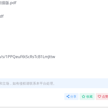
描版.pdf
df
1PPQeuF6tScRsTcB1LmJttw
和立场，如有侵权请联系本平台处理。
分享
收藏
点赞