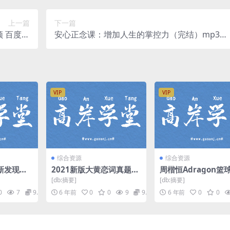
上一篇
下一篇
 百度网
安心正念课：增加人生的掌控力（完结）mp3音
盘
频 百度网盘
VIP
VIP
综合资源
综合资源
新发现自
2021新版大黄恋词真题55
周楷恒Adragon篮
未来（高
00《考研英语真题5500
（超清视频）百度网
[db:摘要]
[db:摘要]
度网盘
词》（58.9G超清视频）
0
7
9.9
6 年前
0
0
9
9.9
6 年前
0
0
百度网盘