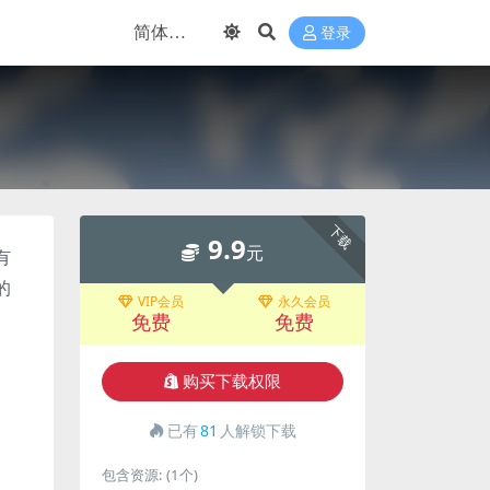
登录
下载
9.9
元
有
的
VIP会员
永久会员
免费
免费
购买下载权限
已有
81
人解锁下载
包含资源:
(1个)