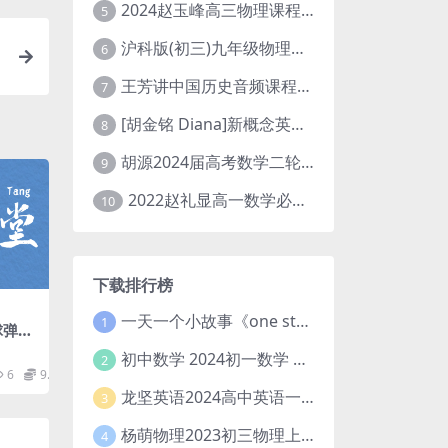
2024赵玉峰高三物理课程24年高考物理一轮复习网课教程
5
沪科版(初三)九年级物理全一册网课教学视频全集(录播版 杜春雨 66讲)
6
王芳讲中国历史音频课程全集(上下五千年)
7
[胡金铭 Diana]新概念英语第1册教学视频课程(全集 百度网盘下载)
8
胡源2024届高考数学二轮寒假春季精讲 百度网盘分享
9
2022赵礼显高一数学必修一课程视频资源(秋季班 含讲义)百度网盘云
10
下载排行榜
一天一个小故事《one story a day》初中版 百度网盘分享下载
1
球弹跳
盘
初中数学 2024初一数学 朱韬数学 S班春季下 A+班春季下 百度云网盘
2
6
9.9
龙坚英语2024高中英语一轮系统班(全国卷+北京卷)
3
杨萌物理2023初三物理上秋季A+班(视频+讲义) 百度网盘分享
4