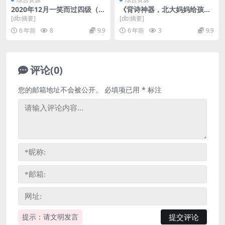
2020年12月一笑而过四级（9.
《背诗神器，北大妈妈给孩子
56G高清视频）百度网盘
的110堂诗词课》MP3音频 百
[db:摘要]
[db:摘要]
度网盘
6 年前
8
9.9
6 年前
3
9.9
评论(0)
您的邮箱地址不会被公开。
必填项已用
*
标注
提示：请文明发言