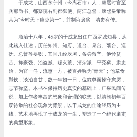
于成龙，山西永宁州（今离石市）人，康熙时官至
兵部尚书、都察院右副都御使、两江总督，康熙皇帝称
其为“今时天下廉吏第一”，并制诗褒奖，清史有传。
顺治十八年，45岁的于成龙出任广西罗城知县，从
此踏入仕途，历任知州、知府、道台、臬台、藩台、巡
抚、总督等要职，其间几经坎坷，备尝艰辛。他怜贫
苦、抑豪强、治盗贼、赈灾荒、清杂派、平冤狱、肃吏
治，为官一任，流惠一方，被百姓称为“青天”；他箪食
瓢饮，淡泊自甘，数十年如一日，位愈尊而操守愈厉，
志节弥坚。本书在保持历史真实的基础上，广采民间传
说，加上作者丰富的想象和合理的联想，以清朝初年百
废待举的社会现象为背景，以于成龙的仕途经历为主
线，艺术地再现了于成龙的一生，塑造了一个绝代廉吏
的典型形象。