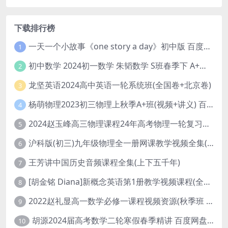
下载排行榜
一天一个小故事《one story a day》初中版 百度网盘分享下载
1
初中数学 2024初一数学 朱韬数学 S班春季下 A+班春季下 百度云网盘
2
龙坚英语2024高中英语一轮系统班(全国卷+北京卷)
3
杨萌物理2023初三物理上秋季A+班(视频+讲义) 百度网盘分享
4
2024赵玉峰高三物理课程24年高考物理一轮复习网课教程
5
沪科版(初三)九年级物理全一册网课教学视频全集(录播版 杜春雨 66讲)
6
王芳讲中国历史音频课程全集(上下五千年)
7
[胡金铭 Diana]新概念英语第1册教学视频课程(全集 百度网盘下载)
8
2022赵礼显高一数学必修一课程视频资源(秋季班 含讲义)百度网盘云
9
胡源2024届高考数学二轮寒假春季精讲 百度网盘分享
10