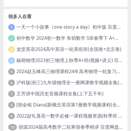
很多人在看
一天一个小故事《one story a day》初中版 百度网盘分享下载
1
初中数学 2024初一数学 朱韬数学 S班春季下 A+班春季下 百度云网盘
2
龙坚英语2024高中英语一轮系统班(全国卷+北京卷)
3
杨萌物理2023初三物理上秋季A+班(视频+讲义) 百度网盘分享
4
2024赵玉峰高三物理课程24年高考物理一轮复习网课教程
5
沪科版(初三)九年级物理全一册网课教学视频全集(录播版 杜春雨 66讲)
6
王芳讲中国历史音频课程全集(上下五千年)
7
[胡金铭 Diana]新概念英语第1册教学视频课程(全集 百度网盘下载)
8
2022赵礼显高一数学必修一课程视频资源(秋季班 含讲义)百度网盘云
9
胡源2024届高考数学二轮寒假春季精讲 百度网盘分享
10