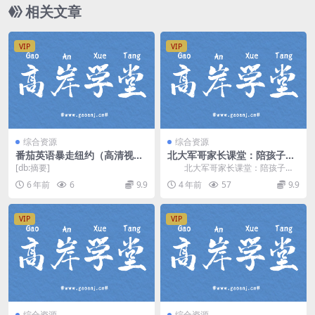
相关文章
VIP
VIP
综合资源
综合资源
番茄英语暴走纽约（高清视频
北大军哥家长课堂：陪孩子学
已完结）百度网盘
计算 百度网盘分享
[db:摘要]
北大军哥家长课堂：陪孩子学
计算，百度网盘分享家长陪伴计算
6 年前
6
9.9
4 年前
57
9.9
课程5.88G高清视...
VIP
VIP
综合资源
综合资源