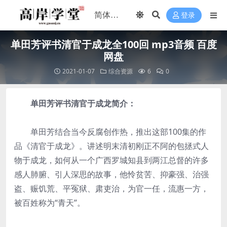
登录
单田芳评书清官于成龙全100回 mp3音频 百度
网盘
2021-01-07
综合资源
6
0
单田芳评书清官于成龙简介：
单田芳结合当今反腐创作热，推出这部100集的作
品《清官于成龙》。讲述明末清初刚正不阿的包拯式人
物于成龙，如何从一个广西罗城知县到两江总督的许多
感人肺腑、引人深思的故事，他怜贫苦、抑豪强、治强
盗、赈饥荒、平冤狱、肃吏治，为官一任，流惠一方，
被百姓称为“青天”。