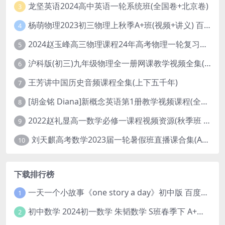
龙坚英语2024高中英语一轮系统班(全国卷+北京卷)
3
杨萌物理2023初三物理上秋季A+班(视频+讲义) 百度网盘分享
4
2024赵玉峰高三物理课程24年高考物理一轮复习网课教程
5
沪科版(初三)九年级物理全一册网课教学视频全集(录播版 杜春雨 66讲)
6
王芳讲中国历史音频课程全集(上下五千年)
7
[胡金铭 Diana]新概念英语第1册教学视频课程(全集 百度网盘下载)
8
2022赵礼显高一数学必修一课程视频资源(秋季班 含讲义)百度网盘云
9
刘天麒高考数学2023届一轮暑假班直播课合集(A和A+)
10
下载排行榜
一天一个小故事《one story a day》初中版 百度网盘分享下载
1
初中数学 2024初一数学 朱韬数学 S班春季下 A+班春季下 百度云网盘
2