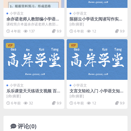
小学语文
小学语文
余亦诺老师人教部编小学语文
陈丽云小学语文阅读写作实战
课本作文视频讲解网课(3-6年
课（压缩超清视频完结）百度
课程简介本篇余亦诺老师人教部编
[db:摘要]
级 含电子讲义)百度网盘分享
网盘
小学语文课本作文视频讲解课，原
4 年前
137
9.9
6 年前
12
9.9
下载
名：余亦诺老师的教材...
VIP
VIP
小学语文
小学语文
乐乐课堂天天练语文视频 百度
文言文轻松入门 小学语文知识
网盘
大全 学而思陈双（8课时）百
[db:摘要]
[db:摘要]
度网盘
6 年前
32
9.9
6 年前
12
9.9
评论(0)