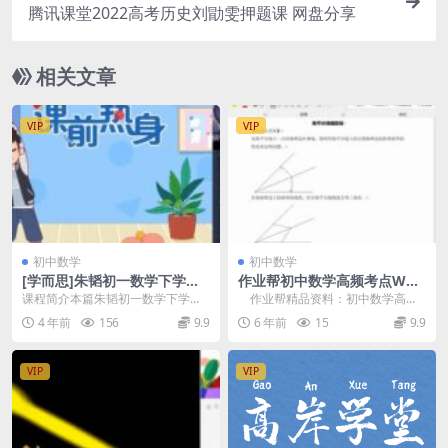
腾讯课堂2022高考历史刘勖雯押题课 网盘分享
相关文章
VIP
VIP
初中数学
初中数学
[学而思]朱韬初一数学下学期
作业帮初中数学高频考点Wor
目标班课外辅导网课合集(寒春
d文档
课程简介本篇朱韬初一数学下学期
作业帮精品资料：初中数学高频
含讲义)百度网盘资源下载
目标班课外辅导网课合集，由学而
考点Word文档，百度网盘文档。
4 年前
156
9.9
6 年前
15
9.9
思网校 朱韬 老师讲...
知识点夯实 ...
VIP
VIP