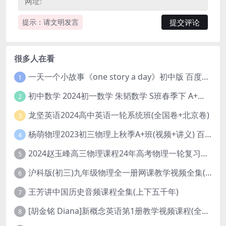
提示：请文明发言
很多人在看
一天一个小故事《one story a day》初中版 百度网盘分享下载
1
初中数学 2024初一数学 朱韬数学 S班春季下 A+班春季下 百度云网盘
2
龙坚英语2024高中英语一轮系统班(全国卷+北京卷)
3
杨萌物理2023初三物理上秋季A+班(视频+讲义) 百度网盘分享
4
2024赵玉峰高三物理课程24年高考物理一轮复习网课教程
5
沪科版(初三)九年级物理全一册网课教学视频全集(录播版 杜春雨 66讲)
6
王芳讲中国历史音频课程全集(上下五千年)
7
[胡金铭 Diana]新概念英语第1册教学视频课程(全集 百度网盘下载)
8