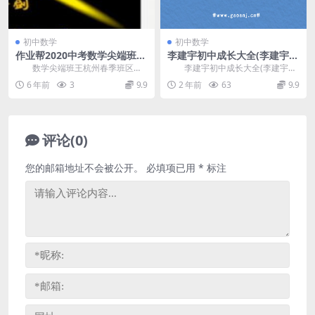
初中数学
初中数学
作业帮2020中考数学尖端班王
李建宇初中成长大全(李建宇初
杭州春季班区（高清视频）
中数学全体系课) 百度网盘分
数学尖端班王杭州春季班区目
李建宇初中成长大全(李建宇初
享
录（01-07的视频画面是倒着的，播
中数学全体系课)，包含：有理数、
6 年前
3
9.9
2 年前
63
9.9
放时可以设置旋...
整式的加减、一元...
评论(0)
您的邮箱地址不会被公开。
必填项已用
*
标注