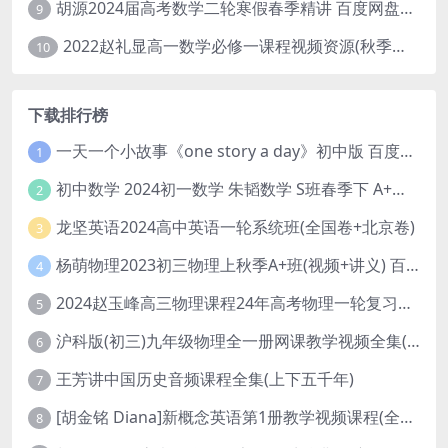
胡源2024届高考数学二轮寒假春季精讲 百度网盘分享
9
2022赵礼显高一数学必修一课程视频资源(秋季班 含讲义)百度网盘云
10
下载排行榜
一天一个小故事《one story a day》初中版 百度网盘分享下载
1
初中数学 2024初一数学 朱韬数学 S班春季下 A+班春季下 百度云网盘
2
龙坚英语2024高中英语一轮系统班(全国卷+北京卷)
3
杨萌物理2023初三物理上秋季A+班(视频+讲义) 百度网盘分享
4
2024赵玉峰高三物理课程24年高考物理一轮复习网课教程
5
沪科版(初三)九年级物理全一册网课教学视频全集(录播版 杜春雨 66讲)
6
王芳讲中国历史音频课程全集(上下五千年)
7
[胡金铭 Diana]新概念英语第1册教学视频课程(全集 百度网盘下载)
8