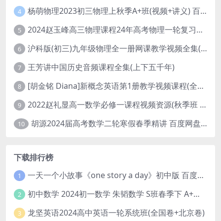
杨萌物理2023初三物理上秋季A+班(视频+讲义) 百度网盘分享
4
2024赵玉峰高三物理课程24年高考物理一轮复习网课教程
5
沪科版(初三)九年级物理全一册网课教学视频全集(录播版 杜春雨 66讲)
6
王芳讲中国历史音频课程全集(上下五千年)
7
[胡金铭 Diana]新概念英语第1册教学视频课程(全集 百度网盘下载)
8
2022赵礼显高一数学必修一课程视频资源(秋季班 含讲义)百度网盘云
9
胡源2024届高考数学二轮寒假春季精讲 百度网盘分享
10
下载排行榜
一天一个小故事《one story a day》初中版 百度网盘分享下载
1
初中数学 2024初一数学 朱韬数学 S班春季下 A+班春季下 百度云网盘
2
龙坚英语2024高中英语一轮系统班(全国卷+北京卷)
3