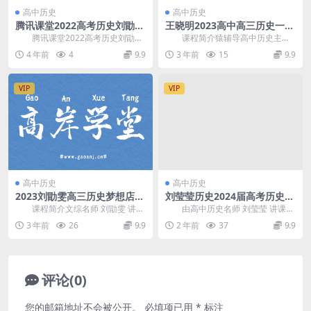
高中历史
高中历史
腾讯课堂2022高考历史刘勖雯
王晓明2023高中高三历史一轮
押题课 网盘分享
下篇秋季系统班
腾讯课堂2022高考历史刘勖雯
课程简介猿辅导高中历史主讲
押题课，网盘分享高考历史复习押
王晓明2023年高考历史一轮下篇秋
4 年前
4
9.9
3 年前
15
9.9
题课程637M高...
季班，通用版，...
VIP
VIP
高中历史
高中历史
2023刘勖雯高三历史梦想店铺
刘莹莹历史2024届高考历史二
课程资源(热点押题)百度网盘
三轮寒春尖端班(A+) 百度网盘
课程简介文综名师 刘勖雯 讲
由高中历史名师 刘莹莹 讲课，
分享
课，2023届高考历史首届梦想典当
9讲高中历史辅导经验。刘莹莹历史
3 年前
26
9.9
2 年前
37
9.9
铺，碎片化时间...
2024届高考...
评论(0)
您的邮箱地址不会被公开。
必填项已用
*
标注