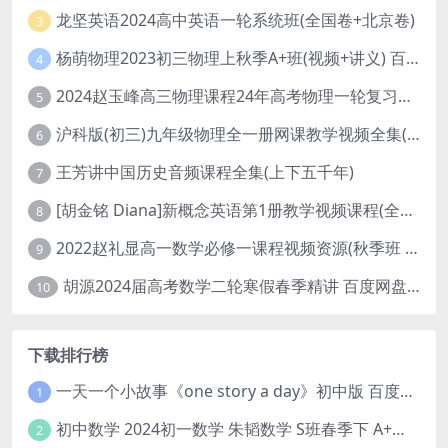
龙坚英语2024高中英语一轮系统班(全国卷+北京卷)
3
杨萌物理2023初三物理上秋季A+班(视频+讲义) 百度网盘分享
4
2024赵玉峰高三物理课程24年高考物理一轮复习网课教程
5
沪科版(初三)九年级物理全一册网课教学视频全集(录播版 杜春雨 66讲)
6
王芳讲中国历史音频课程全集(上下五千年)
7
[胡金铭 Diana]新概念英语第1册教学视频课程(全集 百度网盘下载)
8
2022赵礼显高一数学必修一课程视频资源(秋季班 含讲义)百度网盘云
9
胡源2024届高考数学二轮寒假春季精讲 百度网盘分享
10
下载排行榜
一天一个小故事《one story a day》初中版 百度网盘分享下载
1
初中数学 2024初一数学 朱韬数学 S班春季下 A+班春季下 百度云网盘
2