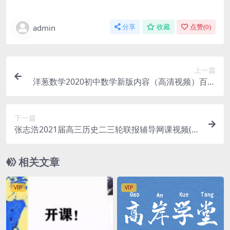
admin
分享
收藏
点赞(
0
)
上一篇
洋葱数学2020初中数学新版内容（高清视频）百度
网盘下载
下一篇
张志浩2021届高三历史二三轮联报辅导网课视频(送
黑马班 百度网盘资源下载)
相关文章
VIP
VIP