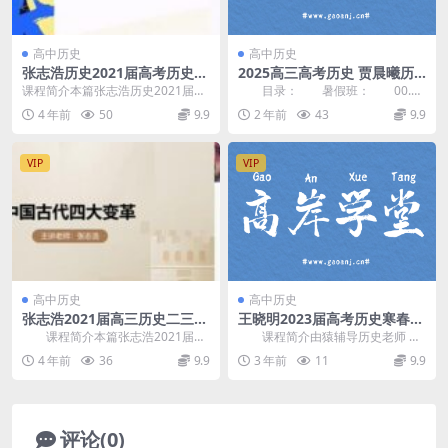
高中历史
高中历史
张志浩历史2021届高考历史一
2025高三高考历史 贾晨曦历
轮网课资源直播课(暑秋两季
史全年一轮二轮 百度网盘
课程简介本篇张志浩历史2021届高
目录： 暑假班： 00.高
百度云网盘下载)
考历史一轮网课资源直播课，由高
三暑假开班家长会.mp4 01.第1
4 年前
50
9.9
2 年前
43
9.9
中历史辅导老师 ...
讲【一轮...
VIP
VIP
高中历史
高中历史
张志浩2021届高三历史二三轮
王晓明2023届高考历史寒春联
联报辅导网课视频(送黑马班
报二三轮课程
课程简介本篇张志浩2021届高
课程简介由猿辅导历史老师 王
百度网盘资源下载)
三历史二三轮联报辅导网课视频，
晓明 讲课，2023届高考历史二三轮
4 年前
36
9.9
3 年前
11
9.9
由有道精品 张志...
联报班[百度...
评论(0)