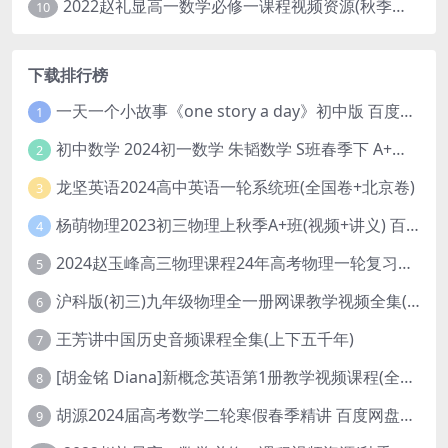
2022赵礼显高一数学必修一课程视频资源(秋季班 含讲义)百度网盘云
10
下载排行榜
一天一个小故事《one story a day》初中版 百度网盘分享下载
1
初中数学 2024初一数学 朱韬数学 S班春季下 A+班春季下 百度云网盘
2
龙坚英语2024高中英语一轮系统班(全国卷+北京卷)
3
杨萌物理2023初三物理上秋季A+班(视频+讲义) 百度网盘分享
4
2024赵玉峰高三物理课程24年高考物理一轮复习网课教程
5
沪科版(初三)九年级物理全一册网课教学视频全集(录播版 杜春雨 66讲)
6
王芳讲中国历史音频课程全集(上下五千年)
7
[胡金铭 Diana]新概念英语第1册教学视频课程(全集 百度网盘下载)
8
胡源2024届高考数学二轮寒假春季精讲 百度网盘分享
9