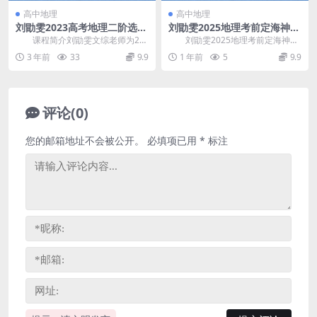
高中地理
高中地理
刘勖雯2023高考地理二阶选择
刘勖雯2025地理考前定海神针
题技巧班课程资源
课程资源 百度网盘分享
课程简介刘勖雯文综老师为20
刘勖雯2025地理考前定海神针
23届高考地理研发的全新系列课
课程资源，首届定海神针系列课，
3 年前
33
9.9
1 年前
5
9.9
程，地理全年班共分...
刘老师亲自划重点...
评论(0)
您的邮箱地址不会被公开。
必填项已用
*
标注