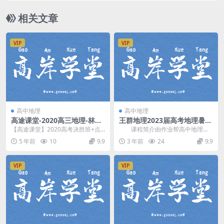
相关文章
VIP
VIP
高中地理
高中地理
高途课堂-2020高三地理-林萧
王群地理2023届高考地理暑秋
【决胜班】（高清视频百度
联报课程资源(高三)
【高途课堂】2020高考决胜班+点
课程简介由作业帮高中地理主
云）
睛班/高途课堂-高三地理-林萧【决
讲 王群 讲课，2023届高考地理一
5 年前
10
9.9
3 年前
24
9.9
胜班】202...
轮辅导通用版，...
VIP
VIP