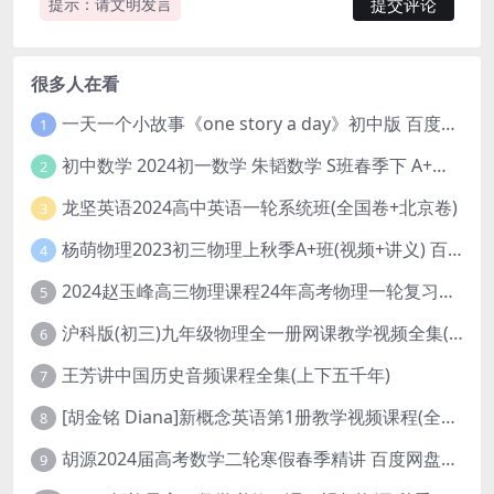
提示：请文明发言
很多人在看
一天一个小故事《one story a day》初中版 百度网盘分享下载
1
初中数学 2024初一数学 朱韬数学 S班春季下 A+班春季下 百度云网盘
2
龙坚英语2024高中英语一轮系统班(全国卷+北京卷)
3
杨萌物理2023初三物理上秋季A+班(视频+讲义) 百度网盘分享
4
2024赵玉峰高三物理课程24年高考物理一轮复习网课教程
5
沪科版(初三)九年级物理全一册网课教学视频全集(录播版 杜春雨 66讲)
6
王芳讲中国历史音频课程全集(上下五千年)
7
[胡金铭 Diana]新概念英语第1册教学视频课程(全集 百度网盘下载)
8
胡源2024届高考数学二轮寒假春季精讲 百度网盘分享
9