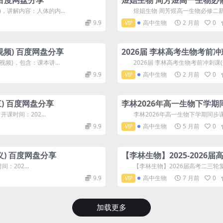
百度网盘分享
煜姐生物 周芳煜高一生物必修
讲解内容：人体的内...
煜姐生物 周芳煜高一生物必修二新课(
9.9
高中生物
2 月前
0
VIP
视频) 百度网盘分享
2026届 李林高考生物考前
频)，包含：课本讲...
2026届 李林高考生物考前冲刺课(梦
9.9
高中生物
2 月前
0
VIP
) 百度网盘分享
李林2026年高一生物下学期
课时间：202...
李林2026年高一生物下学期同步课(必修
9.9
高中生物
5 月前
0
VIP
讲义) 百度网盘分享
【李林生物】2025-2026
：202...
【李林生物】2026届高考二三轮复习课
9.9
高中生物
7 月前
0
VIP
加载更多