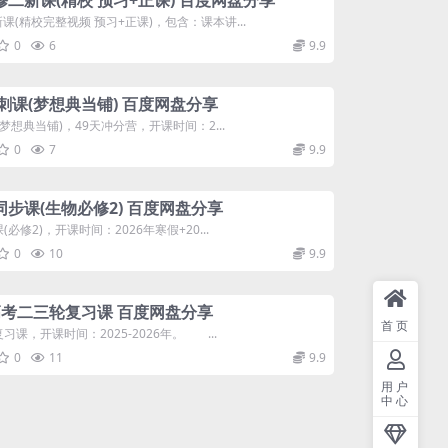
二新课(精校 预习+正课) 百度网盘分享
精校完整视频 预习+正课)，包含：课本讲...
0
6
9.9
冲刺课(梦想典当铺) 百度网盘分享
想典当铺)，49天冲分营，开课时间：2...
0
7
9.9
同步课(生物必修2) 百度网盘分享
2)，开课时间：2026年寒假+20...
0
10
9.9
届高考二三轮复习课 百度网盘分享
首页
，开课时间：2025-2026年。 ...
0
11
9.9
用户
中心