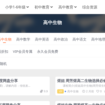
小学1-6年级
初中教育
高中教育
综合资源
高中生物
高中生物
高中数学
高中英语
高中政治
高中语文
高中地
员折扣
VIP会员专属
永久会员免费
随机
百度网盘分享
煜姐 周芳煜高二生物选择必
，讲解内容：传统发...
课程简介(煜姐高中生物)周芳煜生物选
9.9
高中生物
2 月前
0
VIP