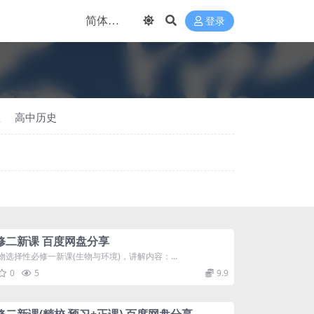
登录
理
高中历史
修二新课 百度网盘分享
择性必修一新课(生物与环境)，讲解内容：...
0
5
9.9