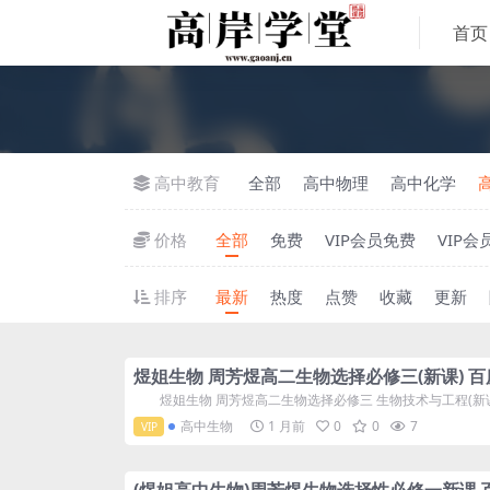
首页
高中教育
全部
高中物理
高中化学
价格
全部
免费
VIP会员免费
VIP会
排序
最新
热度
点赞
收藏
更新
煜姐生物 周芳煜高二生物选择必修三(新课) 
煜姐生物 周芳煜高二生物选择必修三 生物技术与工程(新课)
高中生物
1 月前
0
0
7
VIP