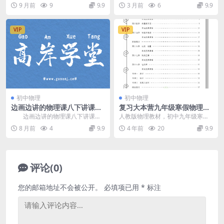
百度网盘分享
暑假S班15讲(全国版 含讲义)，开课
程，主讲人：羊羊老师(杨瑛)，适合
9 月前
9
9.9
3 月前
6
9.9
时间...
人群：小高年级...
VIP
VIP
初中物理
初中物理
边画边讲的物理课八下讲课视
复习大本营九年级寒假物理人
频(初二物理) 百度网盘分享
教版，初中九年级物理寒假作
边画边讲的物理课八下讲课视
人教版物理教材，初中九年级寒假
业电子版81页PDF文档，百度
频(初二物理)，专为7-9年级小读者
作业，假期学习资料下载，推荐：
8 月前
4
9.9
4 年前
20
9.9
网盘下载
设计的初中物理...
复习大本营九年级寒假...
评论(0)
您的邮箱地址不会被公开。
必填项已用
*
标注