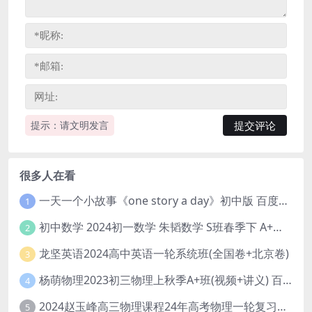
提示：请文明发言
很多人在看
一天一个小故事《one story a day》初中版 百度网盘分享下载
1
初中数学 2024初一数学 朱韬数学 S班春季下 A+班春季下 百度云网盘
2
龙坚英语2024高中英语一轮系统班(全国卷+北京卷)
3
杨萌物理2023初三物理上秋季A+班(视频+讲义) 百度网盘分享
4
2024赵玉峰高三物理课程24年高考物理一轮复习网课教程
5