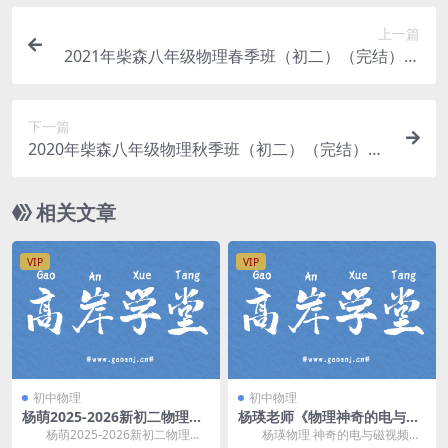
上一篇
2021年柴森八年级物理春季班（初二）（完结）百
度网盘分享
下一篇
2020年柴森八年级物理秋季班（初二）（完结）百
度网盘分享
相关文章
VIP
VIP
初中物理
初中物理
杨萌2025-2026新初二物理上
杨瑛老师《物理神奇的电与磁
暑假S班15讲(全国版 含讲义)
视频课程》 百度网盘分享
杨萌2025-2026新初二物理上
杨瑛物理 神奇的电与磁视频课