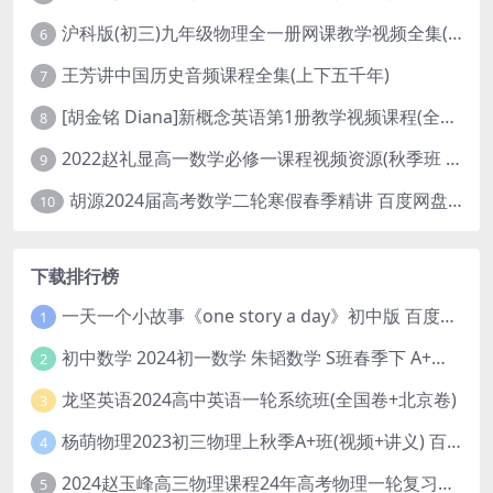
沪科版(初三)九年级物理全一册网课教学视频全集(录播版 杜春雨 66讲)
6
王芳讲中国历史音频课程全集(上下五千年)
7
[胡金铭 Diana]新概念英语第1册教学视频课程(全集 百度网盘下载)
8
2022赵礼显高一数学必修一课程视频资源(秋季班 含讲义)百度网盘云
9
胡源2024届高考数学二轮寒假春季精讲 百度网盘分享
10
下载排行榜
一天一个小故事《one story a day》初中版 百度网盘分享下载
1
初中数学 2024初一数学 朱韬数学 S班春季下 A+班春季下 百度云网盘
2
龙坚英语2024高中英语一轮系统班(全国卷+北京卷)
3
杨萌物理2023初三物理上秋季A+班(视频+讲义) 百度网盘分享
4
2024赵玉峰高三物理课程24年高考物理一轮复习网课教程
5